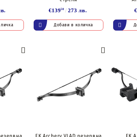
лв.
€139
50
273 лв.
резервна
EK Archery VLAD резервна
EK A