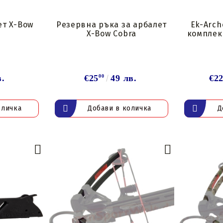
ет X-Bow
Резервна ръка за арбалет
Ek-Arch
X-Bow Cobra
комплек
в.
€25
00
49 лв.
€2