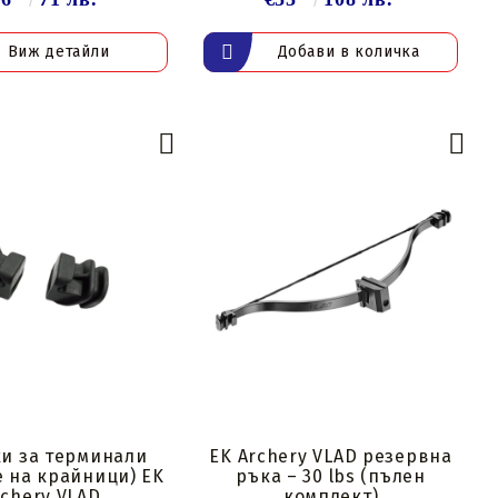
Виж детайли
и за терминали
EK Archery VLAD резервна
 на крайници) EK
ръка – 30 lbs (пълен
rchery VLAD
комплект)