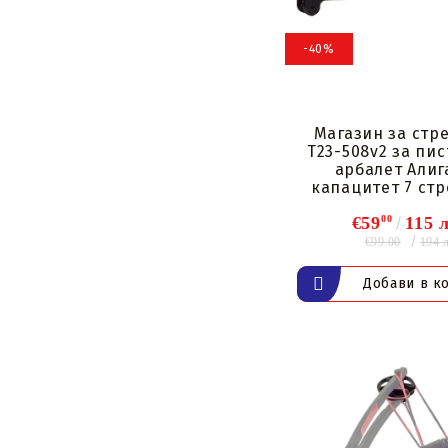
-40%
Магазин за стр
T23-508v2 за пис
арбалет Алиг
капацитет 7 стр
€59
00
115 
€99.00
194 