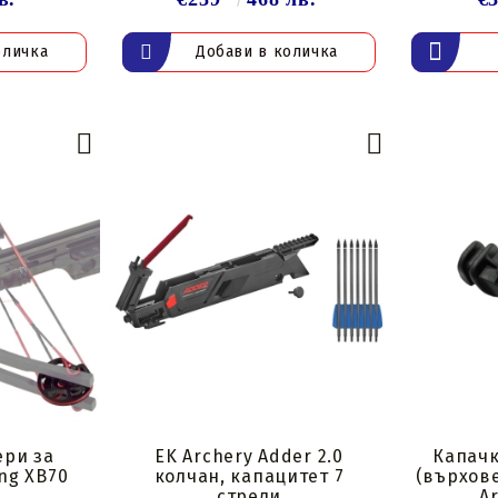
ери за
EK Archery Adder 2.0
Капачк
ng XB70
колчан, капацитет 7
(върхове
стрели
A