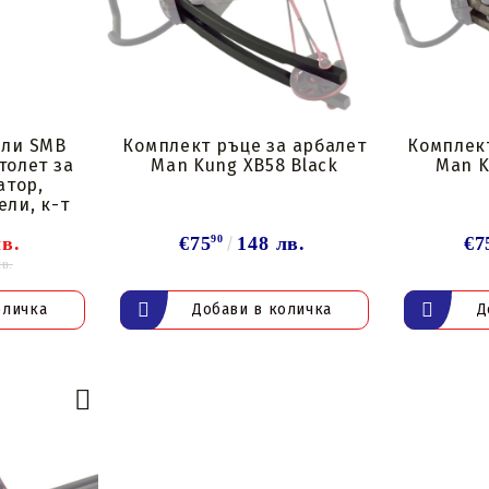
ели SMB
Комплект ръце за арбалет
Комплект
толет за
Man Kung XB58 Black
Man K
атор,
ели, к-т
лв.
€75
90
148 лв.
€7
лв.