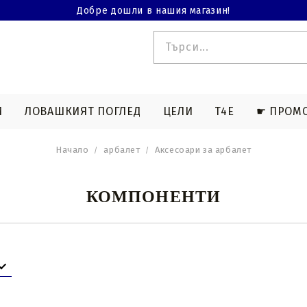
Добре дошли в нашия магазин!
И
ЛОВАШКИЯТ ПОГЛЕД
ЦЕЛИ
T4E
☛ ПРОМ
Начало
арбалет
Аксесоари за арбалет
 T4E
ЕРМИЧНА СНИМКА
АКСЕСОАРИ СЪС СТРЕЛКИ
ДЪЛГИ ОРЪЖИЯ T4E
АКСЕСОАРИ ЗА АРБАЛЕТ
БИНОКЛИ
МАГАЗИНИ T4
КОМПОНЕНТИ
тни
Съвети за лов
Чанти и чанти
Съвети за спортна
Комбинирани въжета
а
стрелба
и кабели
Нок стрели
Изкривени струни
за
Light nocks арбалетни
Пресе съединение