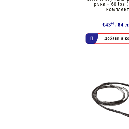
ръка – 60 lbs 
комплект
€43
00
84 л