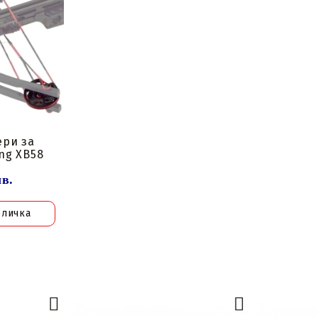
ери за
ng XB58
лв.