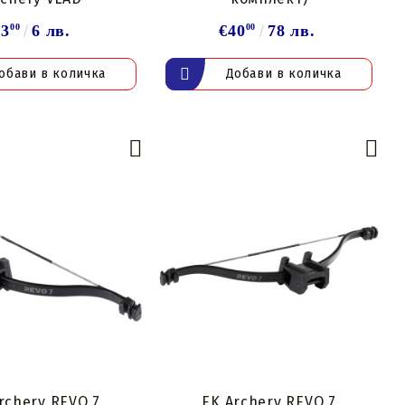
€3
00
6 лв.
€40
00
78 лв.
rchery REVO 7
EK Archery REVO 7