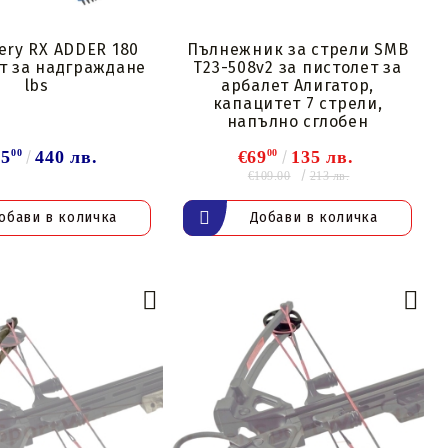
ery RX ADDER 180
Пълнежник за стрели SMB
т за надграждане
T23-508v2 за пистолет за
lbs
арбалет Алигатор,
капацитет 7 стрели,
напълно сглобен
25
00
440 лв.
€69
00
135 лв.
€109.00
213 лв.