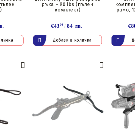
(пълен
ръка – 90 lbs (пълен
комплек
)
комплект)
рамо, 1
в.
€43
00
84 лв.
€8