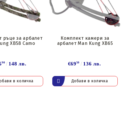
 ръце за арбалет
Комплект камери за
ung XB58 Camo
арбалет Man Kung XB65
5
90
148 лв.
€69
50
136 лв.