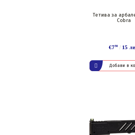
Тетива за арбал
Cobra
€7
90
15 л