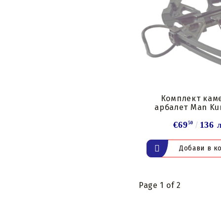
Комплект кам
арбалет Man Ku
€69
50
136 
Page 1 of 2