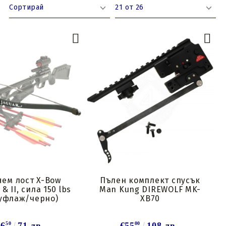
ем лост X-Bow
Пълен комплект спусък
 & II, сила 150 lbs
Man Kung DIREWOLF MK-
уфлаж/черно)
XB70
36
50
71 лв.
€55
00
108 лв.