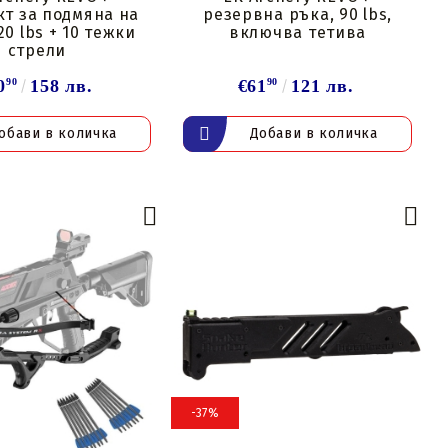
т за подмяна на
резервна ръка, 90 lbs,
20 lbs + 10 тежки
включва тетива
стрели
0
90
158 лв.
€61
90
121 лв.
-37%