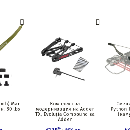
стрели
Подложки за стрелки и
за
Вложки за стрели
капаци
Пера за стрели
Восък и лубриканти
лки
Механизми за
зареждане
Стрингер
компоненти
imb) Man
Комплект за
Сменя
н, 80 lbs
модернизация на Adder
Python I
TX, Evoluția Compound за
(кам
Adder
в.
€239
50
468 лв.
€