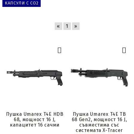
КАПСУЛИ С CO2
«
1
»
Пушка Umarex T4E HDB
Пушка Umarex T4E TB
68, мощност 16 J,
68 Gen2, мощност 16 J,
капацитет 16 сачми
съвместима със
системата X-Tracer