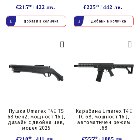
€215
90
422 лв.
€225
90
442 лв.
Пушка Umarex T4E TS
Карабина Umarex T4E
68 Gen2, мощност 16 J,
TC 68, мощност 16 J,
дизайн с двойна цев,
автоматичен режим
модел 2025
.68
€210
00
411 лв.
€555
00
1085 лв.