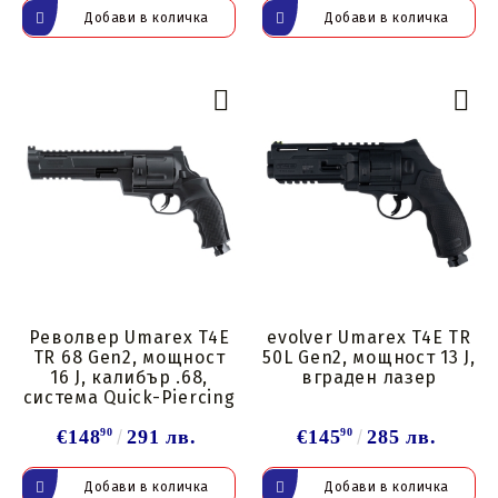
Револвер Umarex T4E
evolver Umarex T4E TR
TR 68 Gen2, мощност
50L Gen2, мощност 13 J,
16 J, калибър .68,
вграден лазер
система Quick-Piercing
€148
90
291 лв.
€145
90
285 лв.