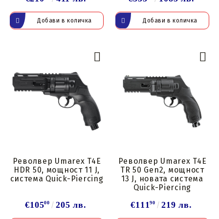
Револвер Umarex T4E
Револвер Umarex T4E
HDR 50, мощност 11 J,
TR 50 Gen2, мощност
система Quick-Piercing
13 J, новата система
Quick-Piercing
€105
00
205 лв.
€111
90
219 лв.