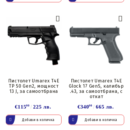
Пистолет Umarex T4E
Пистолет Umarex T4E
TP 50 Gen2, мощност
Glock 17 Gen5, калибър
13 J, за самоотбрана
.43, за самоотбрана, с
откат
€115
00
225 лв.
€340
00
665 лв.