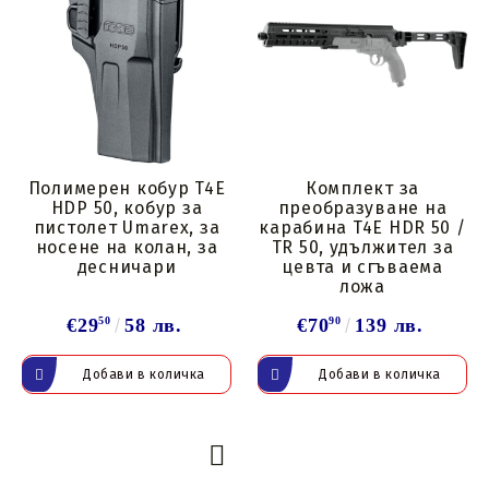
Полимерен кобур T4E
Комплект за
HDP 50, кобур за
преобразуване на
пистолет Umarex, за
карабина T4E HDR 50 /
носене на колан, за
TR 50, удължител за
десничари
цевта и сгъваема
ложа
€29
50
58 лв.
€70
90
139 лв.