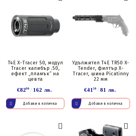
T4E X-Tracer 50, модул
Удължител T4E TR50 X-
Tracer калибър .50,
Tender, филтър X-
ефект „пламък“ на
Tracer, шина Picatinny
цевта
22 мм
€82
90
162 лв.
€41
50
81 лв.