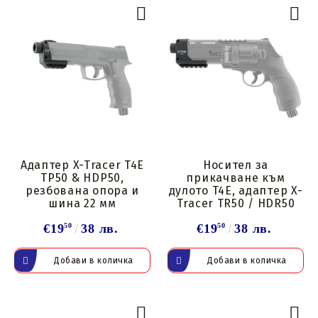
Адаптер X-Tracer T4E
Носител за
TP50 & HDP50,
прикачване към
резбована опора и
дулото T4E, адаптер X-
шина 22 мм
Tracer TR50 / HDR50
€19
50
38 лв.
€19
50
38 лв.