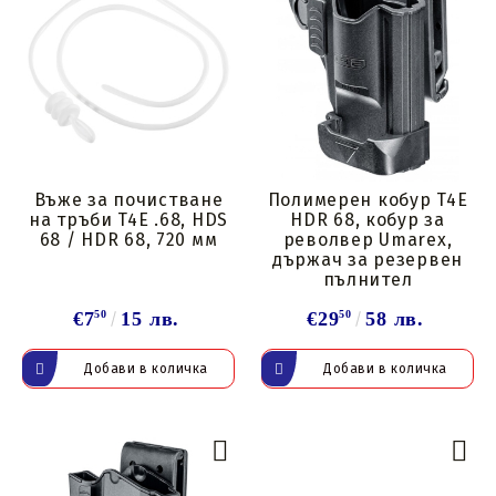
Въже за почистване
Полимерен кобур T4E
на тръби T4E .68, HDS
HDR 68, кобур за
68 / HDR 68, 720 мм
револвер Umarex,
държач за резервен
пълнител
€7
50
15 лв.
€29
50
58 лв.