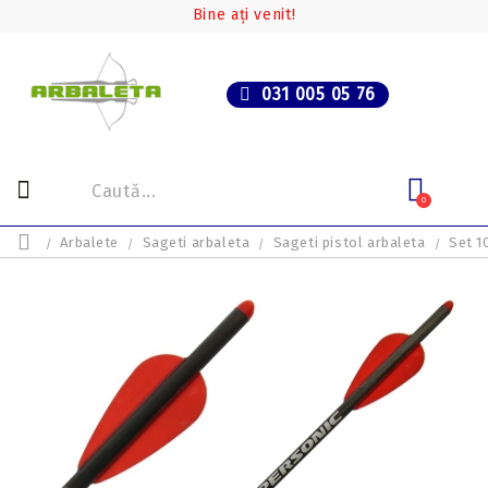
Bine ați venit!
031 005 05 76
0
Arbalete
Sageti arbaleta
Sageti pistol arbaleta
Set 1