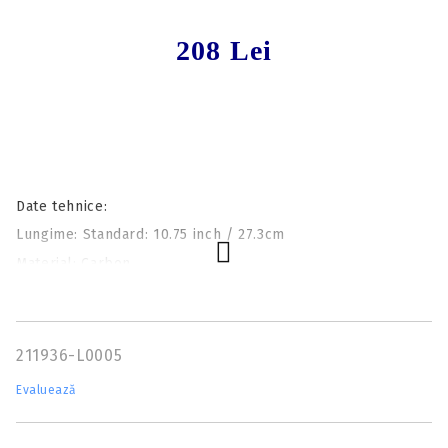
208 Lei
Date tehnice:
Lungime: Standard: 10.75 inch / 27.3cm
Material: Carbon
Ø exterior: 5.35 mm
Greutate (total): Standard: 111gr (aprox. 7.2g)
Greutate (vârf): Standard: 42gr
211936-L0005
Fletching: 1.5 inch, parabolic, culoare: roșu.
Evaluează
Nock: Moon nock, plastic