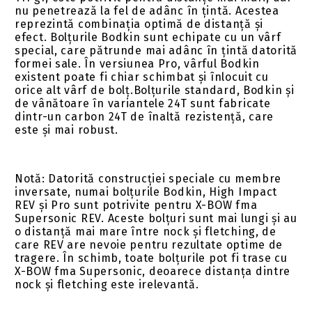
nu penetrează la fel de adânc în țintă. Acestea
reprezintă combinația optimă de distanță și
efect. Bolțurile Bodkin sunt echipate cu un vârf
special, care pătrunde mai adânc în țintă datorită
formei sale. În versiunea Pro, vârful Bodkin
existent poate fi chiar schimbat și înlocuit cu
orice alt vârf de bolț.Bolțurile standard, Bodkin și
de vânătoare în variantele 24T sunt fabricate
dintr-un carbon 24T de înaltă rezistență, care
este și mai robust.
Notă: Datorită construcției speciale cu membre
inversate, numai bolțurile Bodkin, High Impact
REV și Pro sunt potrivite pentru X-BOW fma
Supersonic REV. Aceste bolțuri sunt mai lungi și au
o distanță mai mare între nock și fletching, de
care REV are nevoie pentru rezultate optime de
tragere. În schimb, toate bolțurile pot fi trase cu
X-BOW fma Supersonic, deoarece distanța dintre
nock și fletching este irelevantă.