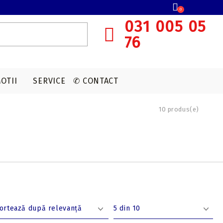
0
031 005 05
76
OTII
SERVICE
✆ CONTACT
10 produs(e)
SISTEME OCHIRE ARBALETA
MUNITIE T4E
ACCESORII OPTICA
VANATOARE
Red dot
CAPSULE CO2
Lunete cu magnificare
Accesorii sistem ochire