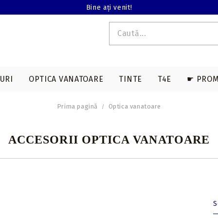
Bine ați venit!
URI
OPTICA VANATOARE
TINTE
T4E
☛ PROM
Prima pagină
Optica vanatoare
E T4E
EDERE TERMALA
ACCESORII SAGETI
ARME LUNGI T4E
ACCESORII ARBALETE
BINOCLURI
MAGAZII T4E
ACCESORII OPTICA VANATOARE
a
Varfuri vanatoare
Genti & huse
on
Varfuri tir sportiv
Corzi & cabluri
compound
Nock-uri sageti
Corzi recurve
Nock-uri luminoase
sageti arbaleta
Prese compound