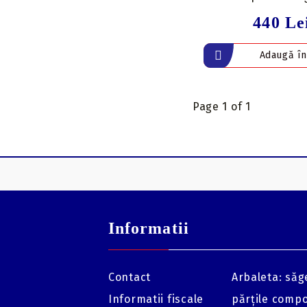
440 Le
Page 1 of 1
Informatii
Contact
Arbaleta: săge
Informatii fiscale
părțile comp