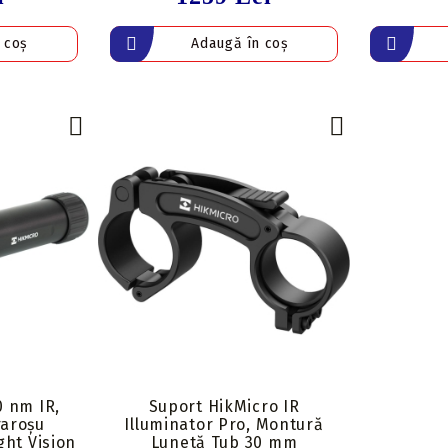
0 nm IR,
Suport HikMicro IR
raroșu
Illuminator Pro, Montură
ght Vision
Lunetă Tub 30 mm