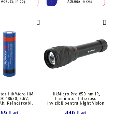
tor HikMicro HM-
HikMicro Pro 850 nm IR,
DC 18650, 3.6V,
Iluminator Infraroșu
h, Reîncărcabil
Invizibil pentru Night Vision
69 Lei
440 Lei