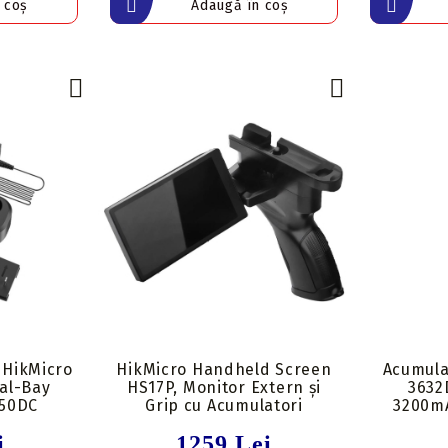
 HikMicro
HikMicro Handheld Screen
Acumula
al-Bay
HS17P, Monitor Extern și
3632
250DC
Grip cu Acumulatori
3200mA
i
1259 Lei