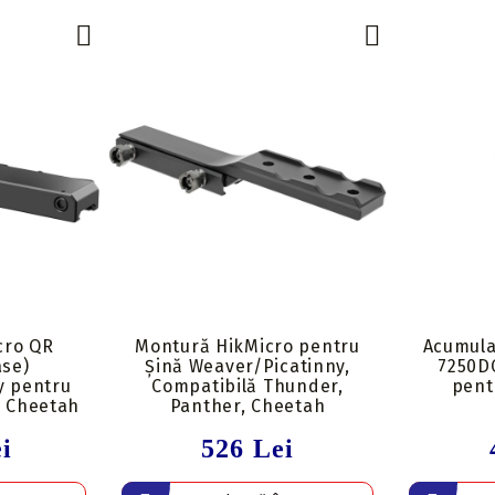
Insert-uri săgeți
Tolbe & huse sageti
Pene săgeți
Ceara & lubrifianti
Mecanisme incarcare
Stringer
Componente
cro QR
Montură HikMicro pentru
Acumula
ase)
Șină Weaver/Picatinny,
7250D
y pentru
Compatibilă Thunder,
pent
, Cheetah
Panther, Cheetah
i
526 Lei