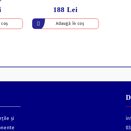
i
188 Lei
D
țile și
in
onente
03