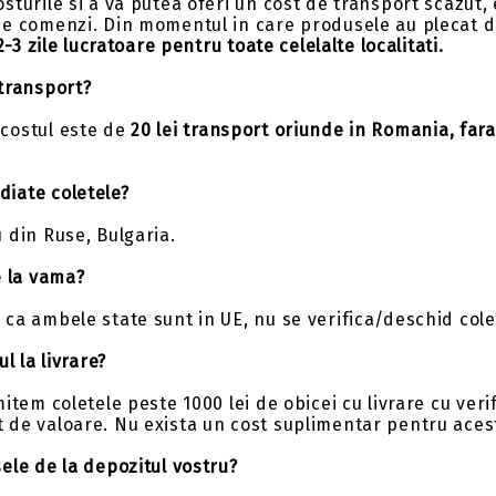
osturile si a va putea oferi un cost de transport scazu
Insert-uri săgeți
Tolbe & huse sageti
e comenzi. Din momentul in care produsele au plecat de 
Pene săgeți
Ceara & lubrifianti
 2-3 zile lucratoare pentru toate celelalte localitati.
Mecanisme incarcare
 transport?
Stringer
costul este de
20 lei
transport oriunde in Romania, fara
Componente
iate coletele?
 din Ruse, Bulgaria.
e la vama?
ca ambele state sunt in UE, nu se verifica/deschid colet
ul la livrare?
mitem coletele peste 1000 lei de obicei cu livrare cu veri
 de valoare. Nu exista un cost suplimentar pentru acest
ele de la depozitul vostru?