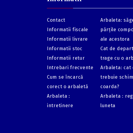
Contact
Arbaleta: săge
Informatii fiscale
părțile comp
Informatii livrare
ale acestora
Informatii stoc
Cat de depar
Informatii retur
trage cu o ar
Intrebari frecvente
Arbaleta: cat
Cum se încarcă
trebuie schi
corect o arbaletă
coarda?
Arbaleta :
Arbaleta : re
intretinere
luneta