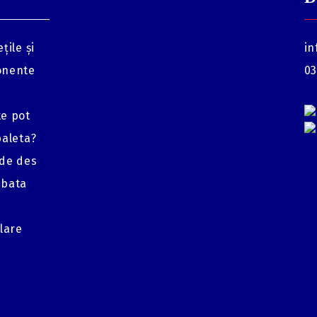
țile și
in
onente
03
te pot
baleta?
 de des
mbata
glare