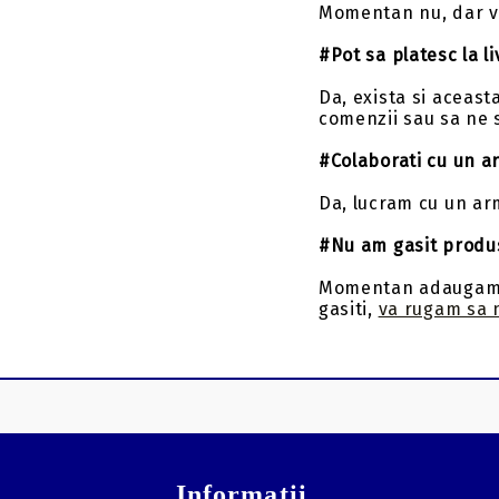
Momentan nu, dar vo
Nock-uri sageti
#Pot sa platesc la l
Nock-uri luminoase
sageti arbaleta
Da, exista si aceast
comenzii sau sa ne 
Insert-uri săgeți
#Colaborati cu un a
Pene săgeți
Da, lucram cu un ar
#Nu am gasit produsul
Momentan adaugam pr
gasiti,
va rugam sa n
Informatii