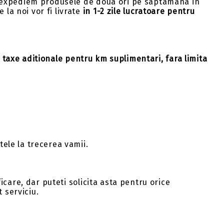
t, expediem produsele de doua ori pe saptamana in
la noi vor fi livrate
in 1-2 zile lucratoare pentru
 taxe aditionale pentru km suplimentari, fara limita
ele la trecerea vamii.
ficare, dar puteti solicita asta pentru orice
 serviciu.