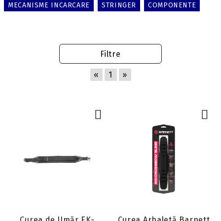
MECANISME INCARCARE
STRINGER
COMPONENTE
Filtre
«
1
»
Curea de Umăr EK-
Curea Arbaletă Barnett