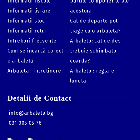
Informatii fiscale
părțile componente ale
Informatii livrare
acestora
Informatii stoc
Cat de departe pot
Informatii retur
trage cu o arbaleta?
Intrebari frecvente
Arbaleta: cat de des
Cum se încarcă corect
trebuie schimbata
o arbaletă
coarda?
Arbaleta : intretinere
Arbaleta : reglare
luneta
Detalii de Contact
info@arbaleta.bg
031 005 05 76