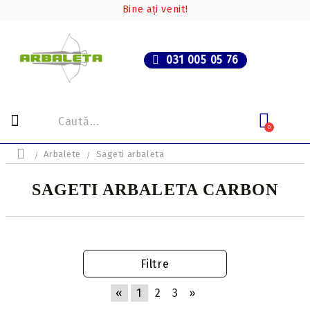
Bine ați venit!
031 005 05 76
0
Arbalete
Sageti arbaleta
SAGETI ARBALETA CARBON
Filtre
«
1
2
3
»