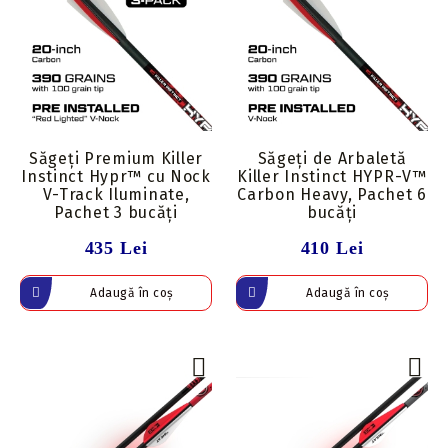
Săgeți Premium Killer
Săgeți de Arbaletă
Instinct Hypr™ cu Nock
Killer Instinct HYPR-V™
V-Track Iluminate,
Carbon Heavy, Pachet 6
Pachet 3 bucăți
bucăți
435 Lei
410 Lei