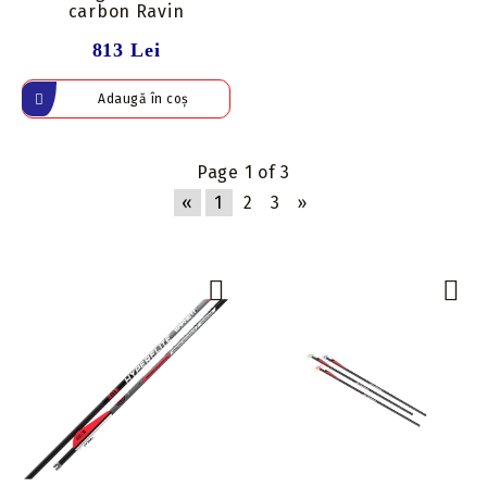
carbon Ravin
813 Lei
Page 1 of 3
«
1
2
3
»