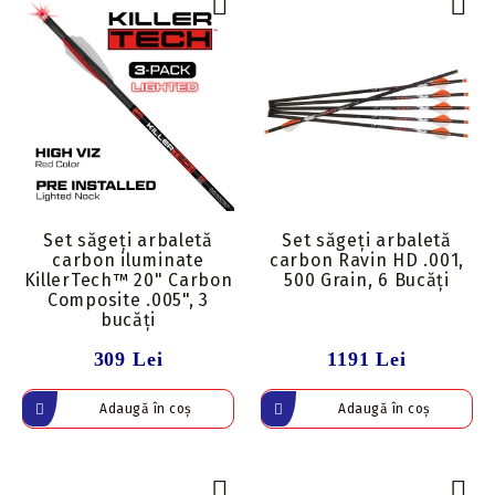
Set săgeți arbaletă
Set săgeți arbaletă
carbon iluminate
carbon Ravin HD .001,
KillerTech™ 20" Carbon
500 Grain, 6 Bucăți
Composite .005", 3
bucăți
309 Lei
1191 Lei