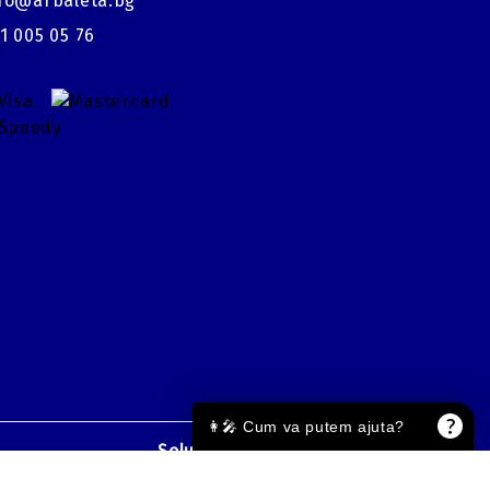
fo@arbaleta.bg
1 005 05 76
👩‍🎤 Cum va putem ajuta?
Solutie comert electronic Seliton