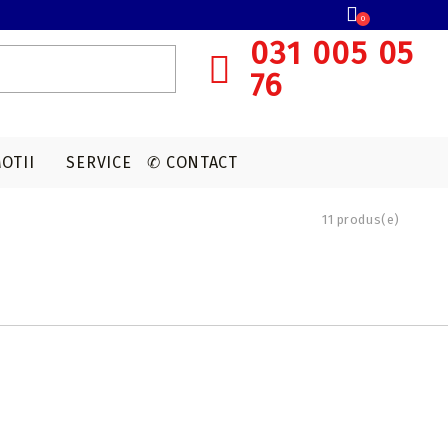
0
031 005 05
76
OTII
SERVICE
✆ CONTACT
11 produs(e)
SISTEME OCHIRE ARBALETA
MUNITIE T4E
ACCESORII OPTICA
VANATOARE
Red dot
CAPSULE CO2
Lunete cu magnificare
Accesorii sistem ochire