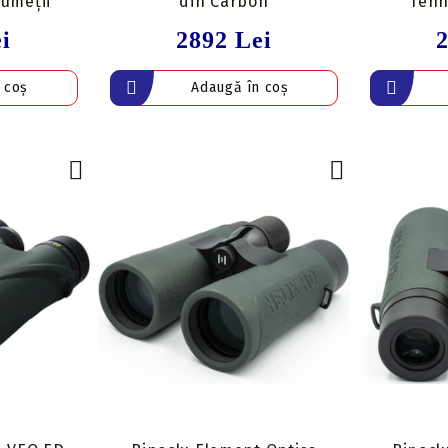
rumeții
din Carbon
Tehn
i
2892 Lei