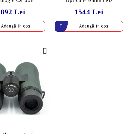
ologie Carbon
Optică Premium ED
2892 Lei
1544 Lei