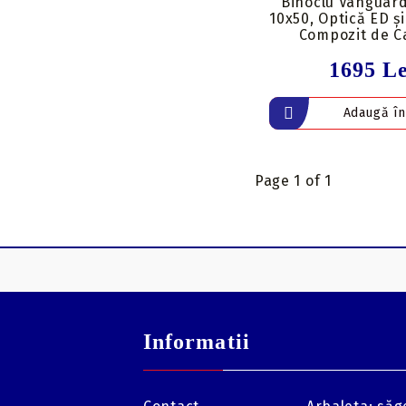
Binoclu Vanguar
10x50, Optică ED și
Compozit de C
1695 Le
Page 1 of 1
Informatii