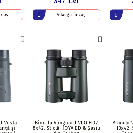
i
347 Lei
d Vesta
Binoclu Vanguard VEO HD2
Binoclu
anță și
8x42, Sticlă HOYA ED & Șasiu
10x42,