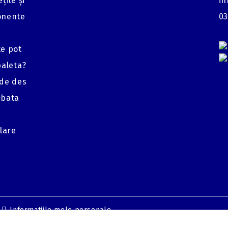
țile și
in
onente
03
te pot
baleta?
 de des
mbata
glare
Informatiile mele personale