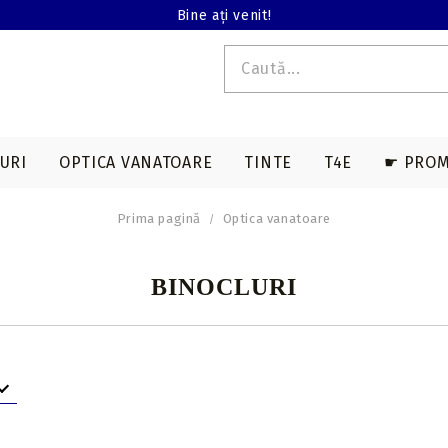
Bine ați venit!
URI
OPTICA VANATOARE
TINTE
T4E
☛ PROM
Prima pagină
Optica vanatoare
E T4E
EDERE TERMALA
ACCESORII SAGETI
ARME LUNGI T4E
ACCESORII ARBALETE
BINOCLURI
MAGAZII T4E
BINOCLURI
a
Varfuri vanatoare
Genti & huse
on
Varfuri tir sportiv
Corzi & cabluri
compound
Nock-uri sageti
Corzi recurve
Nock-uri luminoase
sageti arbaleta
Prese compound