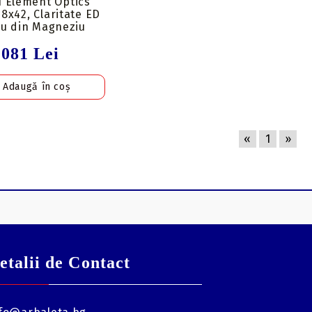
u Element Optics
 8x42, Claritate ED
iu din Magneziu
3081 Lei
«
1
»
etalii de Contact