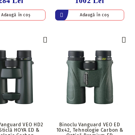
284 Lei
1002 Lei
 Vanguard VEO HD2
Binoclu Vanguard VEO ED
 Sticlă HOYA ED &
10x42, Tehnologie Carbon &