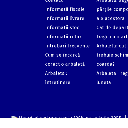
Contact
Arbaleta: săge
Informatii fiscale
părțile comp
Informatii livrare
ale acestora
Informatii stoc
Cat de depar
Informatii retur
trage cu o ar
Intrebari frecvente
Arbaleta: cat
Cum se încarcă
trebuie schi
corect o arbaletă
coarda?
Arbaleta :
Arbaleta : re
intretinere
luneta
Magazinul nostru respecta 100% prevederile GDPR.
GDPR