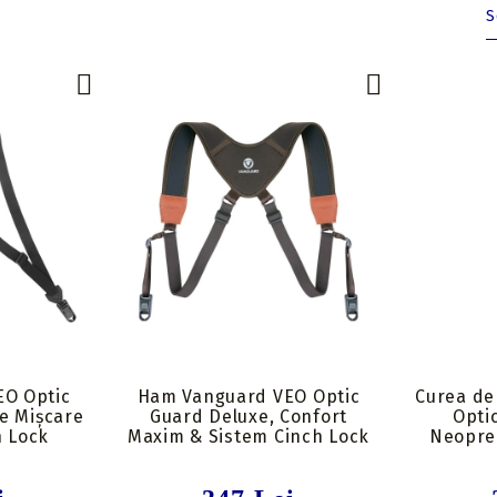
Insert-uri săgeți
Tolbe & huse sageti
Pene săgeți
Ceara & lubrifianti
Mecanisme incarcare
Stringer
Componente
O Optic
Ham Vanguard VEO Optic
Curea de
de Mișcare
Guard Deluxe, Confort
Opti
h Lock
Maxim & Sistem Cinch Lock
Neopre