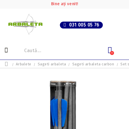
Bine ați venit!
031 005 05 76
0
Arbalete
Sageti arbaleta
Sageti arbaleta carbon
Set 