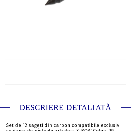
Lungime sageata:
15 inch (38 cm)
Tip nock:
Cobra Systems Nock
A047669
Evaluează
DESCRIERE DETALIATĂ
Set de 12 sageti din carbon compatibile exclusiv
cu gama de pistoale arbaleta X-BOW Cobra R9