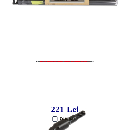
Tweet
Share
Set sageti carbon Maximal Maxonia
Cobra R9 15 inch
221 Lei
Compară