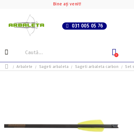
Bine ați venit!
031 005 05 76
0
Arbalete
Sageti arbaleta
Sageti arbaleta carbon
Set 