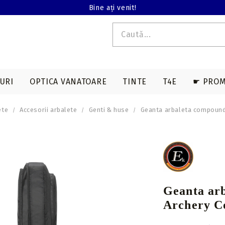
Bine ați venit!
URI
OPTICA VANATOARE
TINTE
T4E
☛ PROM
ete
Accesorii arbalete
Genti & huse
Geanta arbaleta compoun
E T4E
EDERE TERMALA
ACCESORII SAGETI
ARME LUNGI T4E
ACCESORII ARBALETE
BINOCLURI
MAGAZII T4E
a
Varfuri vanatoare
Genti & huse
on
Varfuri tir sportiv
Corzi & cabluri
compound
Nock-uri sageti
Geanta ar
Corzi recurve
Nock-uri luminoase
Archery 
sageti arbaleta
Prese compound