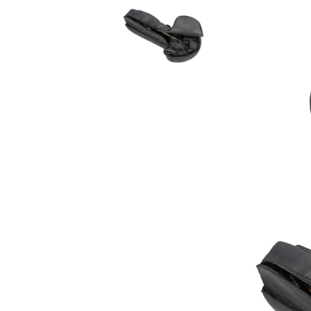
composite
Service
Accesorii sageti
Accesorii arbalete
Sageti arbaleta
Sisteme ochire arbaleta