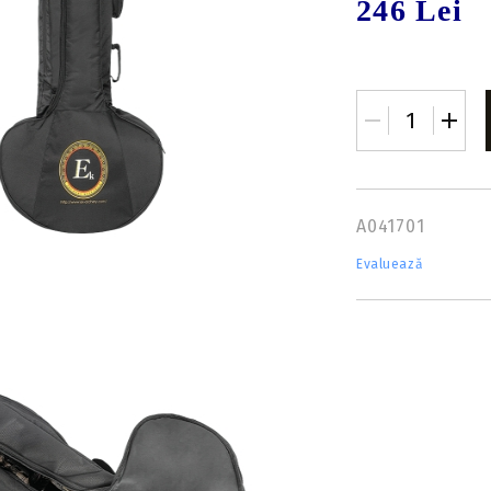
246 Lei
Insert-uri săgeți
Tolbe & huse sageti
Pene săgeți
Ceara & lubrifianti
Mecanisme incarcare
Stringer
Componente
A041701
Evaluează