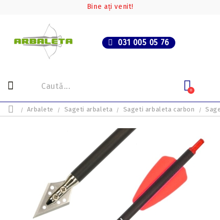
Bine ați venit!
031 005 05 76
0
Arbalete
Sageti arbaleta
Sageti arbaleta carbon
Sage