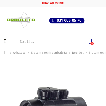
Bine ați venit!
031 005 05 76
0
Arbalete
Sisteme ochire arbaleta
Red dot
Sistem ochi