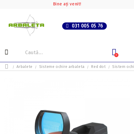
Bine ați venit!
031 005 05 76
0
Arbalete
Sisteme ochire arbaleta
Red dot
Sistem ochi