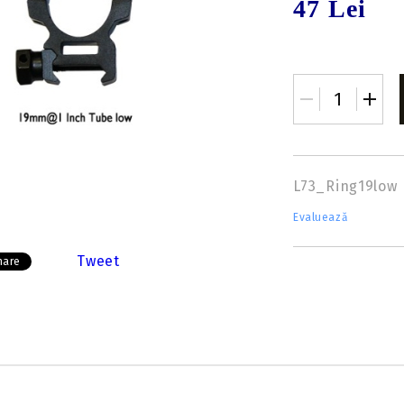
47 Lei
Insert-uri săgeți
Tolbe & huse sageti
Pene săgeți
Ceara & lubrifianti
Mecanisme incarcare
Stringer
Componente
L73_Ring19low
Evaluează
Tweet
hare