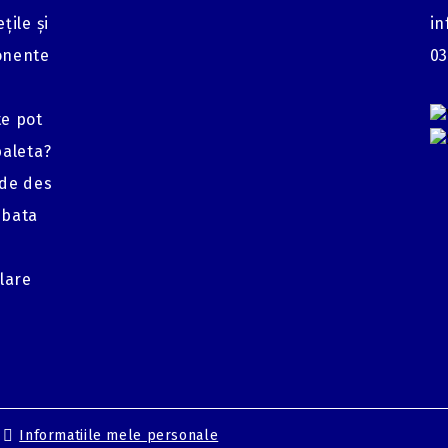
țile și
in
onente
03
te pot
baleta?
 de des
mbata
glare
Informatiile mele personale