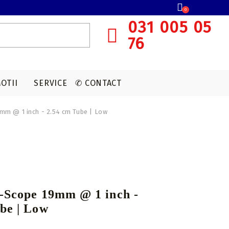
0
031 005 05
76
OTII
SERVICE
✆ CONTACT
9mm @ 1 inch - 2.54 cm Tube | Low
SISTEME OCHIRE ARBALETA
MUNITIE T4E
ACCESORII OPTICA
VANATOARE
Red dot
CAPSULE CO2
Lunete cu magnificare
Accesorii sistem ochire
X-Scope 19mm @ 1 inch -
be | Low