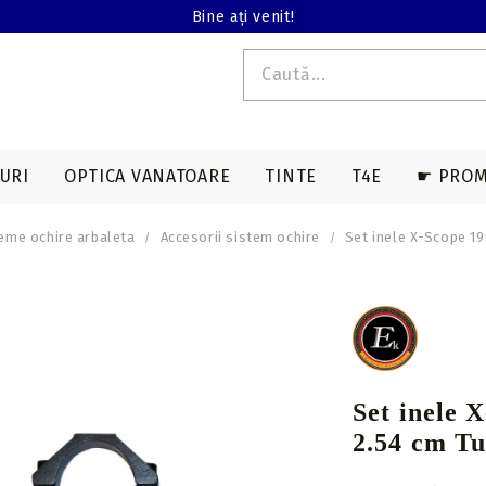
Bine ați venit!
URI
OPTICA VANATOARE
TINTE
T4E
☛ PROM
eme ochire arbaleta
Accesorii sistem ochire
Set inele X-Scope 1
E T4E
EDERE TERMALA
ACCESORII SAGETI
ARME LUNGI T4E
ACCESORII ARBALETE
BINOCLURI
MAGAZII T4E
a
Varfuri vanatoare
Genti & huse
on
Varfuri tir sportiv
Corzi & cabluri
compound
Nock-uri sageti
Set inele 
Corzi recurve
Nock-uri luminoase
2.54 cm Tu
sageti arbaleta
Prese compound