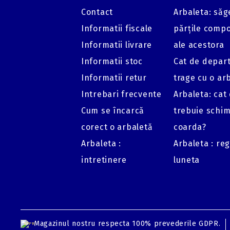
Contact
Arbaleta: săge
Informatii fiscale
părțile comp
Informatii livrare
ale acestora
Informatii stoc
Cat de depar
Informatii retur
trage cu o ar
Intrebari frecvente
Arbaleta: cat
Cum se încarcă
trebuie schi
corect o arbaletă
coarda?
Arbaleta :
Arbaleta : re
intretinere
luneta
Magazinul nostru respecta 100% prevederile GDPR.
GDPR