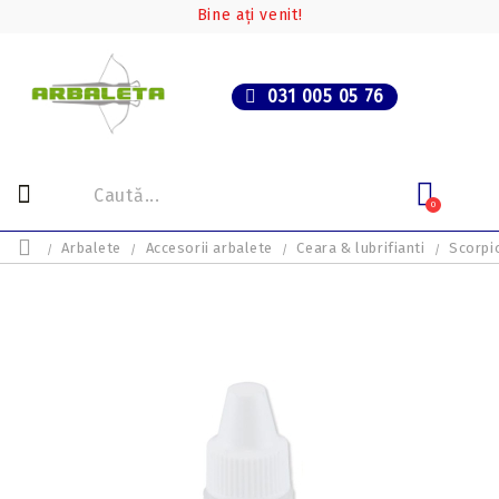
Bine ați venit!
031 005 05 76
0
Arbalete
Accesorii arbalete
Ceara & lubrifianti
Scorpi