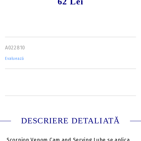
62 Lei
A022810
Evaluează
DESCRIERE DETALIATĂ
Scorpion Venom Cam and Serving Lube se aplica