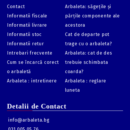
Contact
Arbaleta: săgețile și
Informatii fiscale
părțile componente ale
Informatii livrare
acestora
Informatii stoc
Cat de departe pot
Informatii retur
trage cu o arbaleta?
Intrebari frecvente
Arbaleta: cat de des
Cum se încarcă corect
trebuie schimbata
o arbaletă
coarda?
Arbaleta : intretinere
Arbaleta : reglare
luneta
Detalii de Contact
info@arbaleta.bg
031 005 05 76