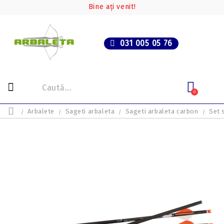
Bine ați venit!
031 005 05 76
0
Arbalete
Sageti arbaleta
Sageti arbaleta carbon
Set 