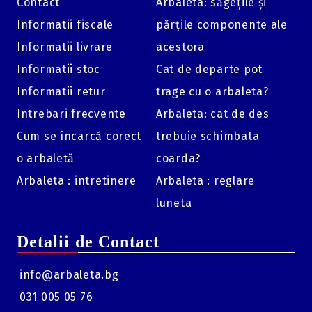
Contact
Arbaleta: săgețile și
Informatii fiscale
părțile componente ale
Informatii livrare
acestora
Informatii stoc
Cat de departe pot
Informatii retur
trage cu o arbaleta?
Intrebari frecvente
Arbaleta: cat de des
Cum se încarcă corect
trebuie schimbata
o arbaletă
coarda?
Arbaleta : intretinere
Arbaleta : reglare
luneta
Detalii de Contact
info@arbaleta.bg
031 005 05 76