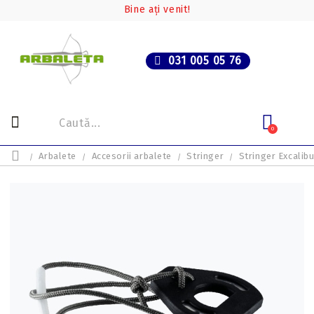
Bine ați venit!
031 005 05 76
0
Arbalete
Accesorii arbalete
Stringer
Stringer Excalibu