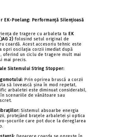
er EK-Poelang: Performanță Silențioasă
iența de tragere cu arbaleta ta
EK
(JAG 2)
folosind setul original de
u coardă. Acest accesoriu tehnic este
 opri oscilația corzii imediat după
i, oferind un ciclu de tragere mult mai
și mai precis.
 ale Sistemului String Stopper:
gomotului:
Prin oprirea bruscă a corzii
sta să lovească șina în mod repetat,
ific arbaletei este diminuat considerabil,
 în scenariile de vânătoare sau
scret.
brațiilor:
Sistemul absoarbe energia
zii, protejând brațele arbaletei și optica
cro-șocurile care pot duce la dereglarea
p.
nstanță:
Deoarece coarda se oprește în