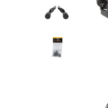
composite
Service
Accesorii sageti
Accesorii arbalete
Sageti arbaleta
Sisteme ochire arbaleta