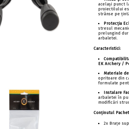
același punct l
proiectilului e
strânse pe țint
Protecția Ec
stresul mecani
prelungind dura
arbaletei.
Tweet
Caracteristici:
hare
Compatibilit
EK Archery / Po
Materiale de
opritoare din c
formulate pent
Instalare Fac
arbaletei în pu
modificări stru
Conținutul Pachet
2x Brațe sup