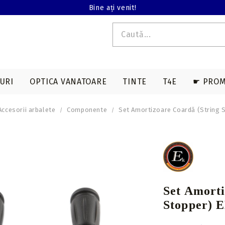
Bine ați venit!
URI
OPTICA VANATOARE
TINTE
T4E
☛ PROM
Accesorii arbalete
Componente
Set Amortizoare Coardă (String 
E T4E
EDERE TERMALA
ACCESORII SAGETI
ARME LUNGI T4E
ACCESORII ARBALETE
BINOCLURI
MAGAZII T4E
a
Varfuri vanatoare
Genti & huse
on
Varfuri tir sportiv
Corzi & cabluri
compound
Nock-uri sageti
Set Amorti
Corzi recurve
Nock-uri luminoase
Stopper) 
sageti arbaleta
Prese compound