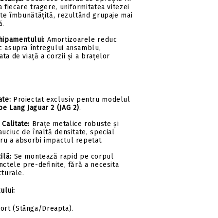
a fiecare tragere, uniformitatea vitezei
ste îmbunătățită, rezultând grupaje mai
ă.
hipamentului:
Amortizoarele reduc
c asupra întregului ansamblu,
ta de viață a corzii și a brațelor
ate:
Proiectat exclusiv pentru modelul
e Lang Jaguar 2 (JAG 2)
.
 Calitate:
Brațe metalice robuste și
auciuc de înaltă densitate, special
ru a absorbi impactul repetat.
ilă:
Se montează rapid pe corpul
nctele pre-definite, fără a necesita
cturale.
ului:
ort (Stânga/Dreapta).