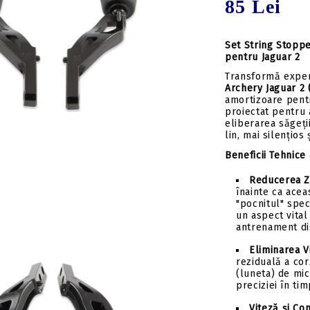
85 Lei
Insert-uri săgeți
Tolbe & huse sageti
Pene săgeți
Ceara & lubrifianti
Mecanisme incarcare
Set String Stopp
pentru Jaguar 2
Stringer
Transformă exper
Componente
Archery Jaguar 2 
amortizoare pentr
proiectat pentru a
eliberarea săgeți
lin, mai silențios 
Beneficii Tehnice
Reducerea Z
înainte ca acea
"pocnitul" spec
un aspect vital
antrenament di
Eliminarea Vi
reziduală a cor
(luneta) de mi
preciziei în tim
Viteză și Co