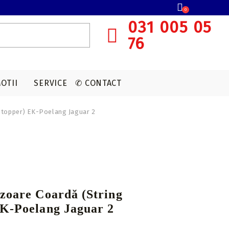
0
031 005 05
76
OTII
SERVICE
✆ CONTACT
Stopper) EK-Poelang Jaguar 2
SISTEME OCHIRE ARBALETA
MUNITIE T4E
ACCESORII OPTICA
VANATOARE
Red dot
CAPSULE CO2
Lunete cu magnificare
Accesorii sistem ochire
zoare Coardă (String
EK-Poelang Jaguar 2