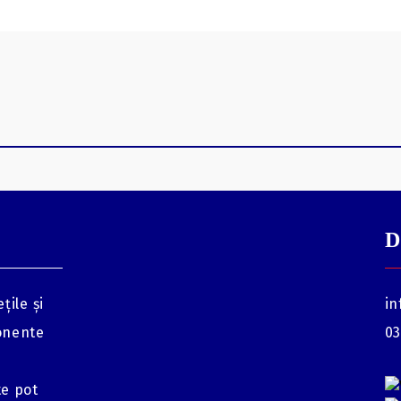
D
țile și
in
onente
03
te pot