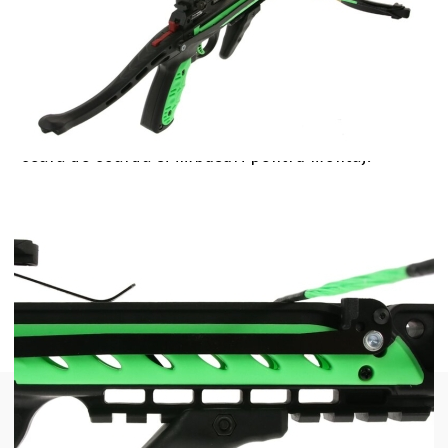
Pistolul arbaleta Hori-Zone Redback este extrem
de usor de incarcat, are o constructie calitativa
excelenta si are o viteza a sagetii de peste 235
fps. Include sistem de ochire tip peep si maner
reglabil. Materialele folosite sunt aluminiu si ABS
pentru corpul pistolului si fibra de sticla pentru
brat. Setul include 3 sageti de 6,5 inch (16.5 cm)
cu varf metalic, mecanism de punere a corzii,
ceara de coarda si imbusuri pentru montaj.
Putere de tragere: 80 lbs
Viteza sagetii: pana la 235 fps
Greutate: 0.72 kg
Latime: 43,5 cm
Lungime: 51 cm