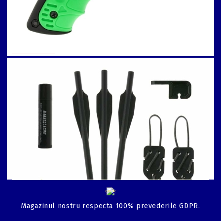
Arbaleta : intretinere
Arbaleta : reglare
luneta
Detalii de Contact
info@arbaleta.bg
031 005 05 76
GDPR
Magazinul nostru respecta 100% prevederile GDPR.