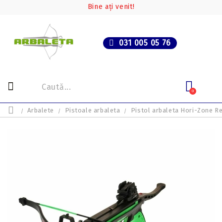
Bine ați venit!
031 005 05 76
0
Arbalete
Pistoale arbaleta
Pistol arbaleta Hori-Zone R