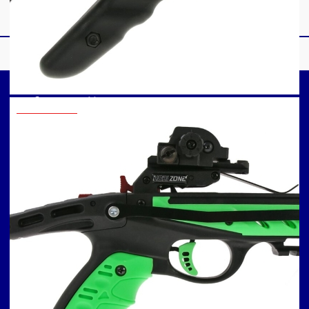
Informatii
Contact
Arbaleta: săgețile și
Informatii fiscale
părțile componente ale
Informatii livrare
acestora
Informatii stoc
Cat de departe pot
Informatii retur
trage cu o arbaleta?
Intrebari frecvente
Arbaleta: cat de des
Cum se încarcă corect
trebuie schimbata
o arbaletă
coarda?