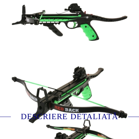
Lungime sageata:
6.5 inch (16.5 cm)
Recomandata pentru:
Tir sportiv
Agrement / timp liber
L01_112961-1024
Evaluează
DESCRIERE DETALIATĂ