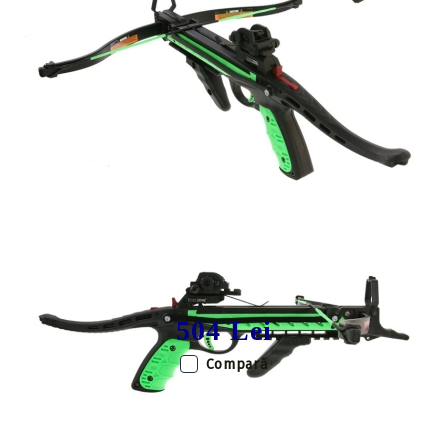
Tweet
Share
Producător:
Hori-Zone
Pistol arbaleta Hori-Zone Redback
Black/Green
504 Lei
Compară
Putere incarcare:
80 lbs
Viteza sagetii:
230 fps
Model:
Recurve