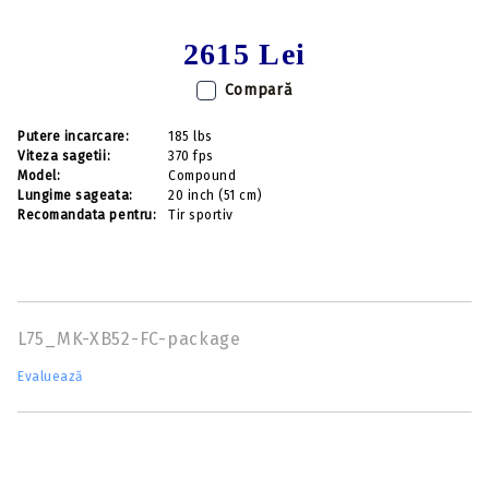
2615 Lei
Compară
Putere incarcare:
185 lbs
Viteza sagetii:
370 fps
Model:
Compound
Lungime sageata:
20 inch (51 cm)
Recomandata pentru:
Tir sportiv
L75_MK-XB52-FC-package
Evaluează