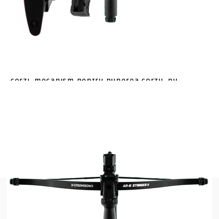
Steambow AR-6 Stinger II Tactical este un pistol
arbaleta cu repetitie cu o magazine cu o
capacitate de 6 sageti, AR-15 butt stock si maner
frontal incluse, precum si o sina picatinny mai
lunga pentru montarea de accesorii
suplimentare. Include 6 sageti Stinger practice, 2
corzi, mecanism pentru punerea corzii, nu
include laser-ul din imagini.
Distanta efectiva de tragere: 66 ft / 20 m
Putere de tragere: 80 lbs / 36 kg
Powerstroke: 5.9 in / 15 cm
Greutate: 2.55 lbs / 1.16 kg
Lungime: 55.6-63.2 cm / 21.9-24.9 in