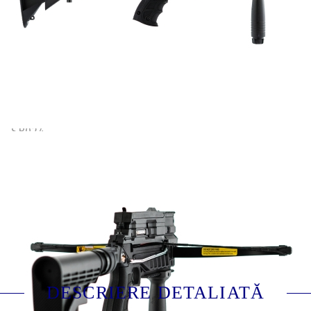
Putere incarcare:
80 lbs
Viteza sagetii:
190 fps
Model:
Recurve
Lungime sageata:
6.5 inch (16.5 cm)
Recomandata pentru:
Tir sportiv
Agrement / timp liber
SB024
Evaluează
DESCRIERE DETALIATĂ