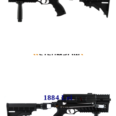
Tweet
Share
Pistol arbaleta Steambow AR-6
Stinger II Tactical
1884 Lei
Compară