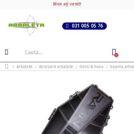
Bine ați venit!
031 005 05 76
0
Arbalete
Accesorii arbalete
Genti & huse
Geanta arba