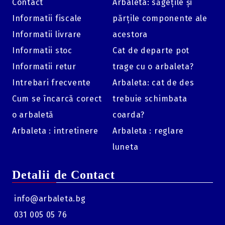
Contact
Arbaleta: săgețile și
Informatii fiscale
părțile componente ale
Informatii livrare
acestora
Informatii stoc
Cat de departe pot
Informatii retur
trage cu o arbaleta?
Intrebari frecvente
Arbaleta: cat de des
Cum se încarcă corect
trebuie schimbata
o arbaletă
coarda?
Arbaleta : intretinere
Arbaleta : reglare
luneta
Detalii de Contact
info@arbaleta.bg
031 005 05 76