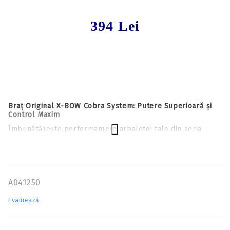
394 Lei
Braț Original X-BOW Cobra System: Putere Superioară și
Control Maxim
Îmbunătățește performanțele arbaletei tale din seria
Cobra System
cu acest braț de schimb proiectat pentru a
oferi o forță de impact remarcabilă. Acest kit nu este doar
o piesă de schimb, ci un upgrade complet, echipat cu
tehnologie de amortizare a șocurilor pentru a asigura o
tragere precisă, silențioasă și cu vibrații minime.
A041250
Avantajele acestui kit de upgrade:
Evaluează
Performanță Balistică:
Brațul este calibrat pentru a
oferi o viteză superioară a săgeții, fiind ideal pentru
trăgătorii care doresc o traiectorie mai liniară și o forță