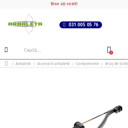
Bine ați venit!
031 005 05 76
0
Arbalete
Accesorii arbalete
Componente
Braț de Sch