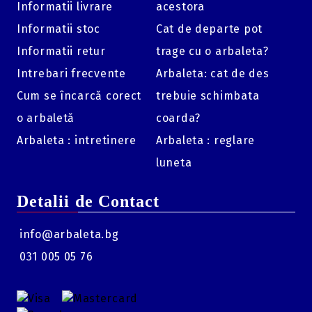
Informatii livrare
acestora
1x Coardă preinstalată.
Informatii stoc
Cat de departe pot
2x Capace terminale (End caps).
Informatii retur
trage cu o arbaleta?
2x Amortizoare de șoc (Shock absorbers).
Intrebari frecvente
Arbaleta: cat de des
1x Suport amortizor (Shock mount).
Cum se încarcă corect
trebuie schimbata
1x Cap de montare (Mounting head).
o arbaletă
coarda?
Arbaleta : intretinere
Arbaleta : reglare
luneta
Detalii de Contact
info@arbaleta.bg
031 005 05 76