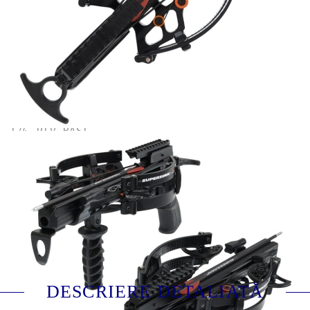
Putere incarcare:
120 lbs
Viteza sagetii:
420 fps
Model:
Compound
Lungime sageata:
16.5 inch (42 cm)
Recomandata pentru:
Tir sportiv
Agrement / timp liber
L74_REV-BASE
Evaluează
DESCRIERE DETALIATĂ