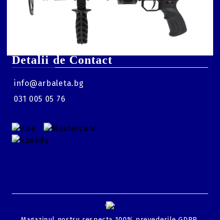
o arbaletă
coarda?
Arbaleta : intretinere
Arbaleta : reglare
luneta
Detalii de Contact
info@arbaleta.bg
031 005 05 76
GDPR
Magazinul nostru respecta 100% prevederile GDPR.