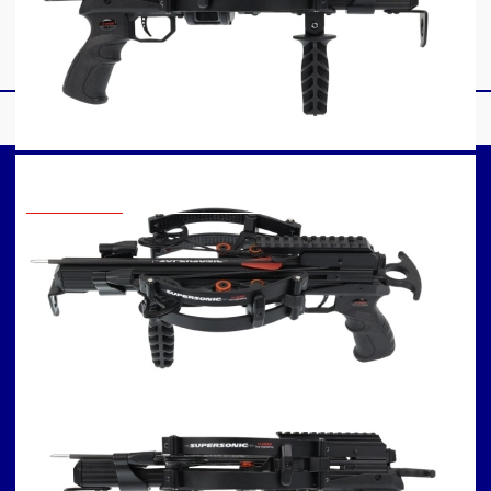
Informatii
Contact
Arbaleta: săgețile și
Informatii fiscale
părțile componente ale
Informatii livrare
acestora
Informatii stoc
Cat de departe pot
Informatii retur
trage cu o arbaleta?
Intrebari frecvente
Arbaleta: cat de des
Cum se încarcă corect
trebuie schimbata