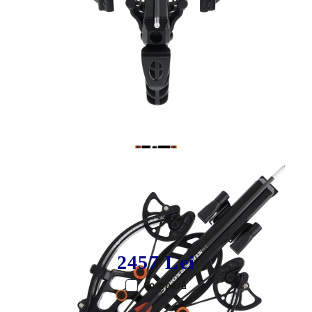
Tweet
Share
Pistol arbaleta X-BOW FMA
Supersonic REV
2457 Lei
Compară