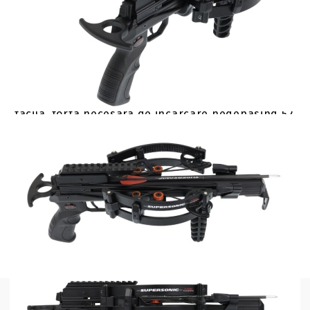
X-BOW FMA Supersonic REV in ciuda dimensiunilor
sale reduse are o forta de incarcare de 120 lbs ce
genereaza o viteza a sagetii de pana la 420 fps –
in functie de tipul de sageata utilizat. Distanta
maxima de tragere este de pana la 60 metri.
Datorita sistemului de scripeti incarcarea este
facila, forta necesara de incarcare nedepasind 52
lbs in timpul incarcarii. Include 3 sageti si
instructiuni.
Putere de incarcare: 120 lbs
Viteza sagetii: pana la 420 fps
Greutate totala: 1.47 kg
Lungime: 16.5 inch (aprox. 42cm)
Latime, in repaus: 11 inch (aprox. 29cm)
Latime, incarcat: 7.5 inch (aprox. 19 cm)