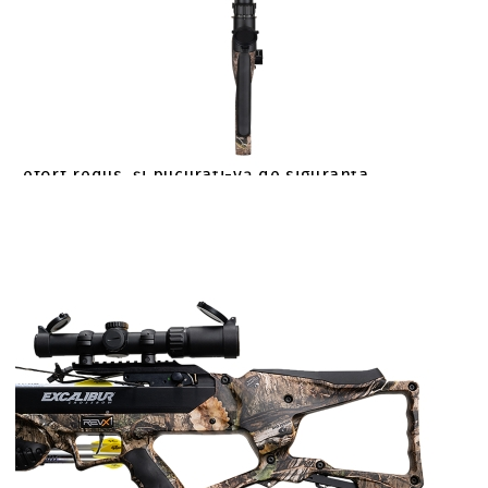
Arbaleta Excalibur REV X - unde inovația
întâlnește excelența. Cu noua platformă integrată
a manivelei Charger X, am redefinit experiența
arbaletei, oferind un design elegant și
aerodinamic pentru un echilibru mai bun și
ușurință în utilizare. Incarcati-o fără efort, cu un
efort redus, și bucurați-vă de siguranța
suplimentară a decocării ușoare. Completați totul
cu renumitul design recurve al Excalibur, care
oferă durabilitate și încredere de neegalat. Pur și
simplu, Excalibur REV X este cea mai fiabilă și mai
ușor de utilizat arbaleta din lume, punct.
Setul include arbaleta impreuna cu sistemul de
ochire iluminat Overwatch, mecanism de
incarcare cu manivela Charger Ext si chinga de
siguranta, sistem de atenuare a vibratiilor
R.E.D.S, tolba de sageti Rebolt si 4 sageti
ProFlight 16.5 inch si varfuri de tir sportiv de 100
grains.