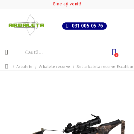
Bine ați venit!
031 005 05 76
0
Arbalete
Arbalete recurve
Set arbaleta recurve Excalibur