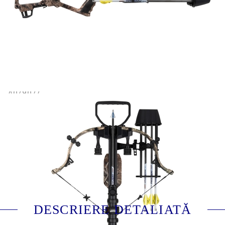
Viteza sagetii:
400 fps
Model:
Recurve
Lungime sageata:
16.5 inch (42 cm)
Recomandata
Vanatoare
Tir sportiv
Agrement / timp
pentru:
liber
A079077
Evaluează
DESCRIERE DETALIATĂ