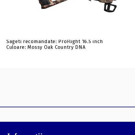
Viteza sagetii: 400 fps (123 m/s)
Greutate neechipata/echipata: 7/9 lbs (3.2 kg/4.1
kg)
Lungime totala: 33 inch (84 cm)
Sageti recomandate: ProFlight 16.5 inch
Culoare: Mossy Oak Country DNA