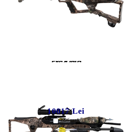
Tweet
Share
Set arbaleta recurve Excalibur REV
X
10017 Lei
Compară