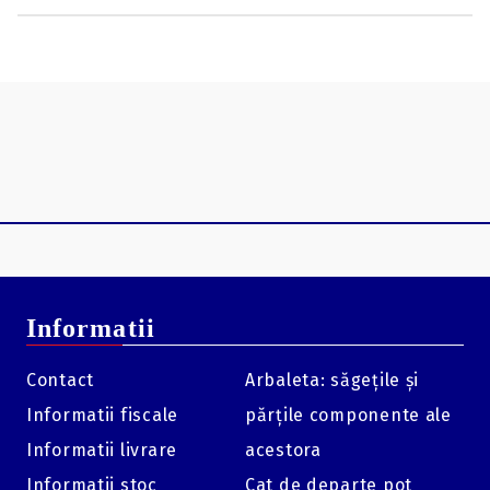
maximă, rezultând o precizie și o penetrare de neegalat.
Compatibil cu arbaleta
Original Montec funcționează perfect cu arbaleta dvs.
pentru a vă oferi cea mai rapidă și mai precisă lovitură.
Model de practică BMP
Profitați la maximum de perioada de intersezon cu vârful
de practică Montec! Realizate cu dimensiuni identice,
exersarea cu aceste broadhead-uri vă va ajuta să obțineți
consistențe cu zborul și acuratețea înainte de a merge pe
teren. Confecționate cu o margine rotunjită, aceste capete
largi mențin uzura țintei la un nivel minim.
Succes devastator cu cerb și chiar urs
Informatii
Contact
Arbaleta: săgețile și
Informatii fiscale
părțile componente ale
Informatii livrare
acestora
Informatii stoc
Cat de departe pot