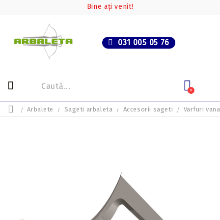
Bine ați venit!
031 005 05 76
0
Arbalete
Sageti arbaleta
Accesorii sageti
Varfuri van