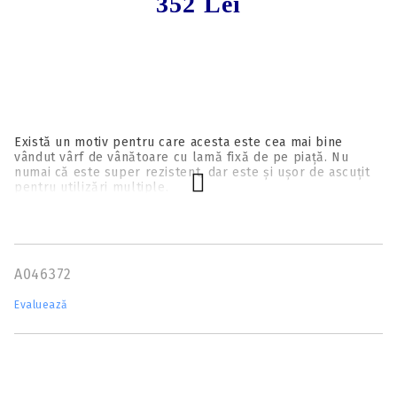
352 Lei
Există un motiv pentru care acesta este cea mai bine
vândut vârf de vânătoare cu lamă fixă de pe piață. Nu
numai că este super rezistent, dar este și ușor de ascuțit
pentru utilizări multiple.
1.0625″ Diametru de tăiere
Cu 3 lame mortale prelucrate dintr-o singură bucată
premium de oțel masiv, cu tehnologie MonoFlow™.
A046372
Diametrul nostru de tăiere de 1,0635″ oferă o precizie și o
putere de penetrare de neegalat.
Evaluează
85, 100, 125 Grains
Disponibil în mai multe greutăți pentru a vă oferi lovitura
optimă specifică nevoilor dumneavoastră.
Testate 100% la rotație
Fiecare vârf este testat pentru a asigura o rectitudine