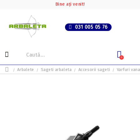
Bine ați venit!
031 005 05 76
0
Arbalete
Sageti arbaleta
Accesorii sageti
Varfuri van