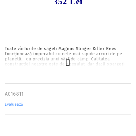
352 Lei
Toate vârfurile de săgeți Magnus Stinger Killer Bees
funcționează impecabil cu cele mai rapide arcuri de pe
planetă... cu precizia unui vârf de câmp. Calitatea
construcției noastre este de neegalat, dar dacă spargeți
unul, îl vom înlocui conform Garanției noastre pe viață.
Puteți ascuți lamele principale singur sau le puteți
înlocui... oricum, Stinger îndeplinește eficient toate
nevoile pentru un vârf de săgeată solid de vânătoare.
A016811
Evaluează