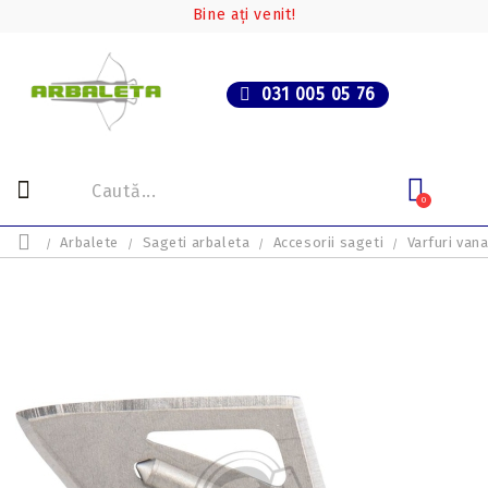
Bine ați venit!
031 005 05 76
0
Arbalete
Sageti arbaleta
Accesorii sageti
Varfuri van