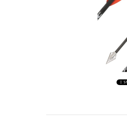
composite
Service
Accesorii sageti
Accesorii arbalete
Sageti arbaleta
Sisteme ochire arbaleta
S