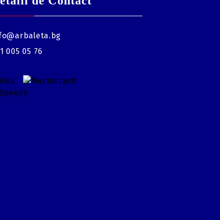
etalii de Contact
fo@arbaleta.bg
1 005 05 76