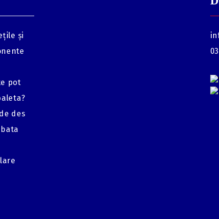
D
țile și
in
onente
03
te pot
baleta?
 de des
mbata
glare