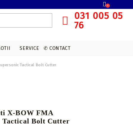
0
031 005 05
76
OTII
SERVICE
✆ CONTACT
personic Tactical Bolt Cutter
SISTEME OCHIRE ARBALETA
MUNITIE T4E
ACCESORII OPTICA
VANATOARE
Red dot
CAPSULE CO2
Lunete cu magnificare
Accesorii sistem ochire
geti X-BOW FMA
 Tactical Bolt Cutter