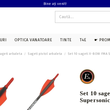
Bine ați venit!
URI
OPTICA VANATOARE
TINTE
T4E
☛ PROM
ageti arbaleta
Sageti pistol arbaleta
Set 10 sageti X-BOW FMA Su
E T4E
EDERE TERMALA
ACCESORII SAGETI
ARME LUNGI T4E
ACCESORII ARBALETE
BINOCLURI
MAGAZII T4E
a
Varfuri vanatoare
Genti & huse
on
Varfuri tir sportiv
Corzi & cabluri
compound
Nock-uri sageti
Set 10 sa
Corzi recurve
Nock-uri luminoase
Supersonic
sageti arbaleta
Prese compound