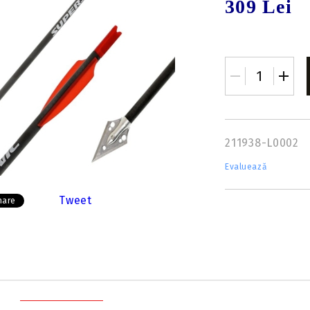
309 Lei
Insert-uri săgeți
Tolbe & huse sageti
Pene săgeți
Ceara & lubrifianti
Mecanisme incarcare
Stringer
Componente
211938-L0002
Evaluează
Tweet
hare