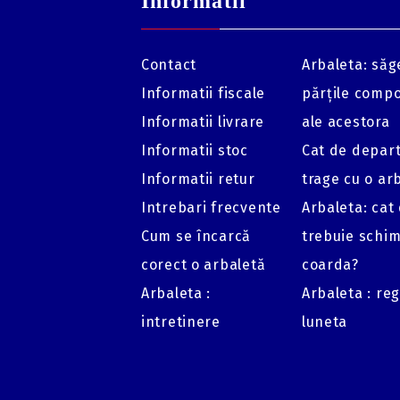
Informatii
Contact
Arbaleta: săge
Informatii fiscale
părțile comp
Informatii livrare
ale acestora
Informatii stoc
Cat de depar
Informatii retur
trage cu o ar
Intrebari frecvente
Arbaleta: cat
Cum se încarcă
trebuie schi
corect o arbaletă
coarda?
Arbaleta :
Arbaleta : re
intretinere
luneta