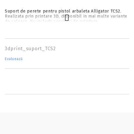
Suport de perete pentru pistol arbaleta Alligator TCS2.
Realizata prin printare 3D, disponibil in mai multe variante
de culoare. Nu include suruburi de prindere.
3dprint_suport_TCS2
Evaluează