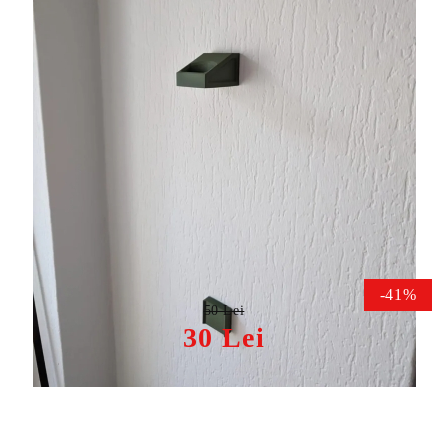
Tweet
Share
Suport perete pistol arbaleta
Alligator TCS2
-41%
50 Lei
30 Lei