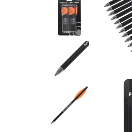
composite
Service
Accesorii sageti
Accesorii arbalete
Sageti arbaleta
Sisteme ochire arbaleta