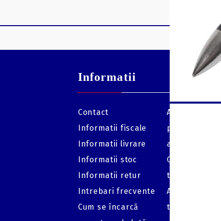
Informatii
Contact
Arbaleta: săge
Informatii fiscale
părțile comp
Informatii livrare
ale acestora
Informatii stoc
Cat de depar
Informatii retur
trage cu o ar
Intrebari frecvente
Arbaleta: cat
Cum se încarcă
trebuie schi