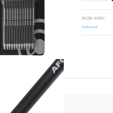
MSNJ-65MC
Evaluează
Tweet
hare