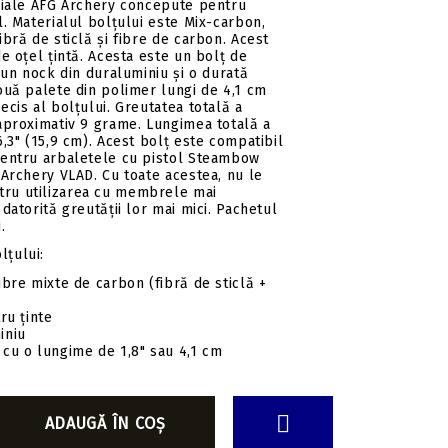
eciale AFG Archery concepute pentru
l. Materialul bolțului este Mix-carbon,
ibră de sticlă și fibre de carbon. Acest
de oțel țintă. Acesta este un bolț de
u un nock din duraluminiu și o durată
ouă palete din polimer lungi de 4,1 cm
ecis al bolțului. Greutatea totală a
aproximativ 9 grame. Lungimea totală a
6,3" (15,9 cm). Acest bolț este compatibil
pentru arbaletele cu pistol Steambow
-Archery VLAD. Cu toate acestea, nu le
ru utilizarea cu membrele mai
datorită greutății lor mai mici. Pachetul
.
țului:
ibre mixte de carbon (fibră de sticlă +
ru ținte
iniu
cu o lungime de 1,8" sau 4,1 cm