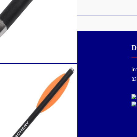
D
țile și
in
onente
03
te pot
baleta?
 de des
mbata