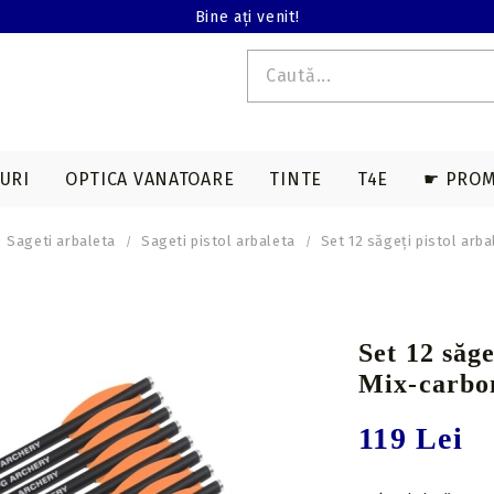
Bine ați venit!
URI
OPTICA VANATOARE
TINTE
T4E
☛ PROM
Sageti arbaleta
Sageti pistol arbaleta
Set 12 săgeți pistol arb
E T4E
EDERE TERMALA
ACCESORII SAGETI
ARME LUNGI T4E
ACCESORII ARBALETE
BINOCLURI
MAGAZII T4E
a
Varfuri vanatoare
Genti & huse
Set 12 săg
on
Varfuri tir sportiv
Corzi & cabluri
Mix-carbon
compound
Nock-uri sageti
119 Lei
Corzi recurve
Nock-uri luminoase
sageti arbaleta
Prese compound