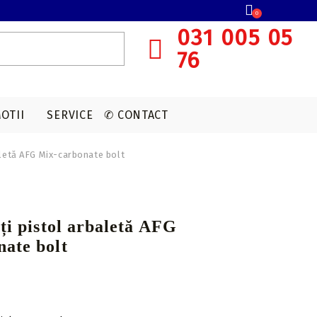
0
031 005 05
76
OTII
SERVICE
✆ CONTACT
aletă AFG Mix-carbonate bolt
SISTEME OCHIRE ARBALETA
MUNITIE T4E
ACCESORII OPTICA
VANATOARE
Red dot
eți pistol arbaletă AFG
CAPSULE CO2
Lunete cu magnificare
ate bolt
Accesorii sistem ochire