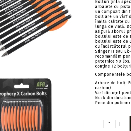
Insert-uri săgeți
Tolbe & huse sageti
Bolțuri țintă sp
arbalete cu pisto
Pene săgeți
Ceara & lubrifianti
un compozit din f
bolț are un vârf 
Mecanisme incarcare
înaltă calitate c
lungă de viață. D
Stringer
asigură zborul pr
Componente
bolțului este de 
bolțului este de 
cu încărcătorul 
Stinger II sau Ek
recomandăm pent
puternice 90 lbs, 
conține 12 bolțuri
Componentele bol
Arbore de bolț: F
carbon)
Vârf din oțel pent
Nock din duralum
Pene din polimer 