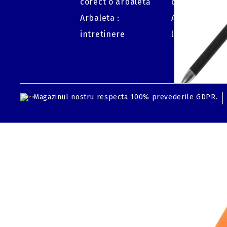
corect o arbaletă
coarda?
Arbaleta :
Arbaleta : re
intretinere
luneta
Magazinul nostru respecta 100% prevederile GDPR.
GDPR