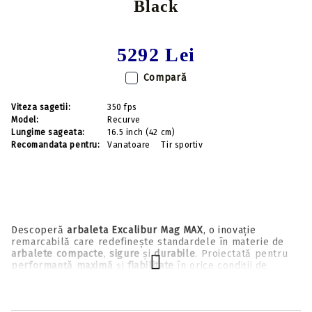
Black
5292 Lei
Compară
Viteza sagetii:
350 fps
Model:
Recurve
Lungime sageata:
16.5 inch (42 cm)
Recomandata pentru:
Vanatoare
Tir sportiv
Descoperă
arbaleta Excalibur Mag MAX
, o inovație
remarcabilă care redefinește standardele în materie de
arbalete compacte
,
sigure
și
durabile
. Proiectată pentru
performanță maximă
și
fiabilitate
în orice condiții de
vânătoare, designul său elegant și robust te asigură că
ești pregătit pentru orice provocare.
Cel mai important,
Excalibur Mag MAX
oferă caracteristici