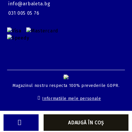
info@arbaleta.bg
031 005 05 76
GDPR
Magazinul nostru respecta 100% prevederile GDPR.
Informatiile mele personale
Solutie comert electronic Seliton
👩‍🎤 Cum va putem ajuta?