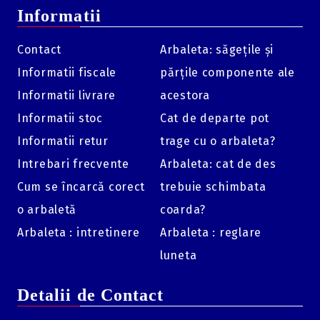
Informatii
Alege
Excalibur Mag MAX
,
arbaleta compactă
cu
performanțe de top
și un raport preț-calitate imbatabil! Fii
pregătit pentru orice vânătoare cu această
arbaletă
Contact
Arbaleta: săgețile și
fiabilă
și
puternică
.
Informatii fiscale
părțile componente ale
Informatii livrare
acestora
Informatii stoc
Cat de departe pot
Informatii retur
trage cu o arbaleta?
Intrebari frecvente
Arbaleta: cat de des
Cum se încarcă corect
trebuie schimbata
o arbaletă
coarda?
Arbaleta : intretinere
Arbaleta : reglare
luneta
Detalii de Contact