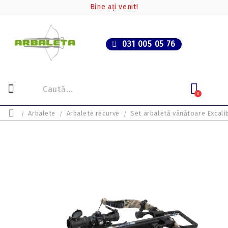
Bine ați venit!
031 005 05 76
0
Arbalete
Arbalete recurve
Set arbaletă vânătoare Excal