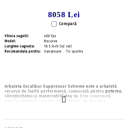
8058 Lei
Compară
Viteza sagetii:
400 fps
Model:
Recurve
Lungime sageata:
16.5 inch (42 cm)
Recomandata pentru:
Vanatoare
Tir sportiv
Arbaleta Excalibur Suppressor Extreme este o arbaletă
recurvă de înaltă performanță, cunoscută pentru
puterea,
silențiozitatea și manevrabilitatea sa
. Este concepută
pentru vânătorii care cer caracteristici de top fără
compromisuri.
Iată o prezentare a aspectelor sale cheie:
Caracteristici cheie: