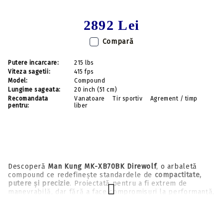
2892 Lei
Compară
Putere incarcare:
215 lbs
Viteza sagetii:
415 fps
Model:
Compound
Lungime sageata:
20 inch (51 cm)
Recomandata
Vanatoare
Tir sportiv
Agrement / timp
pentru:
liber
Descoperă
Man Kung MK-XB70BK Direwolf
, o arbaletă
compound ce redefinește standardele de
compactitate,
putere și precizie
.
Proiectată pentru a fi extrem de
manevrabilă, dar fără a face compromisuri la performanță,
Direwolf este alegerea ideală pentru
vânătoare (acolo
unde este permisă)
și
tir la țintă
la distanțe medii și lungi.
Această arbaletă se remarcă prin
designul său bullpup
,