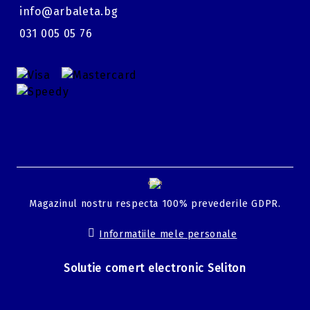
4 x Săgeți de carbon de 20 inch (50.80 cm)
info@arbaleta.bg
1 x Tolbă pentru săgeți
031 005 05 76
1 x Coardă de armare (reduce efortul de armare)
1 x Ceară pentru coardă (pentru întreținere și
prelungirea duratei de viață)
Specificații Tehnice Detaliate:
Putere de Tragere:
215 LBS
Viteză Săgeată:
400-415 FPS (cu săgeți de 400/370
grains)
GDPR
Lungime Totală (de la riser la pat):
27.8 - 29.8 inch
Magazinul nostru respecta 100% prevederile GDPR.
(70.6 - 75.7 cm)
Lățime (Axa la Axa, în repaus):
10.5 inch (26.7 cm)
Informatiile mele personale
Lățime (Axa la Axa, armată):
6.75 inch (17.10 cm)
Solutie comert electronic Seliton
Greutate (arbaleta goală):
Aproximativ 8 lbs (3.62 kg)
Cursă Putere (Power Stroke):
12.5 inch