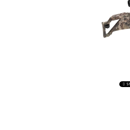
composite
Service
Accesorii sageti
Accesorii arbalete
Sageti arbaleta
Sisteme ochire arbaleta
S