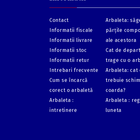
Contact
Arbaleta: săge
Informatii fiscale
părțile comp
Informatii livrare
ale acestora
Informatii stoc
Cat de depar
Informatii retur
trage cu o ar
Intrebari frecvente
Arbaleta: cat
Cum se încarcă
trebuie schi
corect o arbaletă
coarda?
Arbaleta :
Arbaleta : re
intretinere
luneta