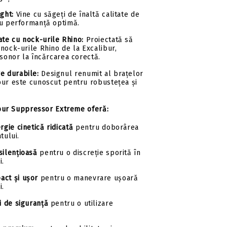
ght:
Vine cu săgeți de înaltă calitate de
ru performanță optimă.
ate cu nock-urile Rhino:
Proiectată să
nock-urile Rhino de la Excalibur,
 sonor la încărcarea corectă.
e durabile:
Designul renumit al brațelor
bur este cunoscut pentru robustețea și
ibur Suppressor Extreme oferă:
rgie cinetică ridicată
pentru doborârea
tului.
silențioasă
pentru o discreție sporită în
i.
act și ușor
pentru o manevrare ușoară
i.
ci de siguranță
pentru o utilizare