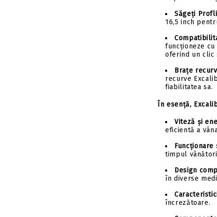
Săgeți Profli
16,5 inch pent
Compatibilit
funcționeze cu 
oferind un clic
Brațe recurv
recurve Excali
fiabilitatea sa.
În esență, Excal
Viteză și ene
eficientă a vâna
Funcționare 
timpul vânători
Design comp
în diverse medi
Caracteristi
încrezătoare.