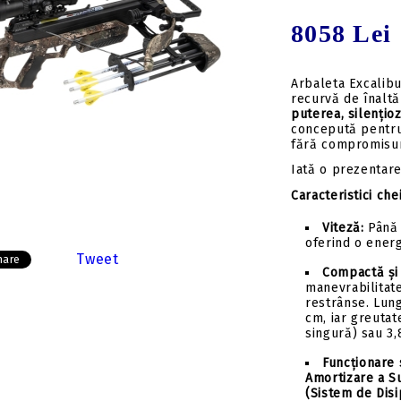
Insert-uri săgeți
Tolbe & huse sageti
8058 Lei
Pene săgeți
Ceara & lubrifianti
Mecanisme incarcare
Stringer
Arbaleta Excalib
recurvă de înalt
Componente
puterea, silențioz
concepută pentru 
fără compromisur
Iată o prezentare
Caracteristici che
Viteză:
Până 
oferind o energ
Tweet
hare
Compactă și
manevrabilitate
restrânse. Lun
cm, iar greutat
singură) sau 3,
Funcționare 
Amortizare a S
(Sistem de Disi