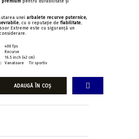
 premium
pentru durabilitate și
ăutarea unei
arbalete recurve puternice,
nevrabile
, cu o reputație de
fiabilitate
,
ssor Extreme este cu siguranță un
considerare.
400 fps
Recurve
16.5 inch (42 cm)
:
Vanatoare
Tir sportiv