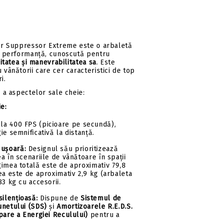
ur Suppressor Extreme este o arbaletă
ă performanță, cunoscută pentru
itatea și manevrabilitatea sa
. Este
vânătorii care cer caracteristici de top
i.
 a aspectelor sale cheie:
ie:
la 400 FPS (picioare pe secundă),
ie semnificativă la distanță.
 ușoară:
Designul său prioritizează
a în scenariile de vânătoare în spații
gimea totală este de aproximativ 79,8
ea este de aproximativ 2,9 kg (arbaleta
83 kg cu accesorii.
silențioasă:
Dispune de
Sistemul de
unetului (SDS)
și
Amortizoarele R.E.D.S.
pare a Energiei Reculului)
pentru a