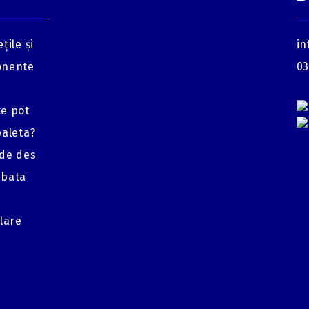
țile și
in
onente
03
te pot
baleta?
 de des
mbata
glare