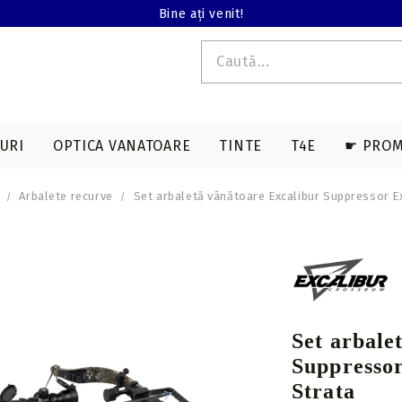
Bine ați venit!
URI
OPTICA VANATOARE
TINTE
T4E
☛ PROM
Arbalete recurve
Set arbaletă vânătoare Excalibur Suppressor 
E T4E
EDERE TERMALA
ACCESORII SAGETI
ARME LUNGI T4E
ACCESORII ARBALETE
BINOCLURI
MAGAZII T4E
a
Varfuri vanatoare
Genti & huse
on
Varfuri tir sportiv
Corzi & cabluri
compound
Nock-uri sageti
Set arbale
Corzi recurve
Nock-uri luminoase
Suppresso
sageti arbaleta
Prese compound
Strata