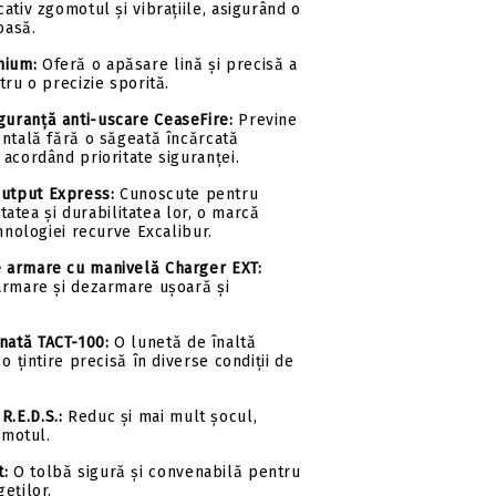
ativ zgomotul și vibrațiile, asigurând o
oasă.
mium:
Oferă o apăsare lină și precisă a
tru o precizie sporită.
guranță anti-uscare CeaseFire:
Previne
entală fără o săgeată încărcată
acordând prioritate siguranței.
Output Express:
Cunoscute pentru
litatea și durabilitatea lor, o marcă
ehnologiei recurve Excalibur.
e armare cu manivelă Charger EXT:
armare și dezarmare ușoară și
nată TACT-100:
O lunetă de înaltă
o țintire precisă în diverse condiții de
R.E.D.S.:
Reduc și mai mult șocul,
omotul.
t:
O tolbă sigură și convenabilă pentru
eților.