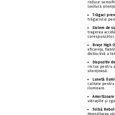
reduce semnific
lovitură silenți
Trăgaci pre
trăgaciului pen
Sistem de si
tragerea accid
corespunzător, 
Brațe High 
eficiența, fiabi
distinctivă a t
Dispozitiv d
Inclus pentru 
silențioasă.
Lunetă ilumi
calitate pentru 
iluminare.
Amortizoare 
vibrațiile și zg
Tolbă Rebol
depozitarea săg