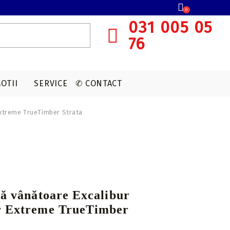
0
031 005 05
76
OTII
SERVICE
✆ CONTACT
Extreme TrueTimber Strata
SISTEME OCHIRE ARBALETA
MUNITIE T4E
ACCESORII OPTICA
VANATOARE
Red dot
CAPSULE CO2
Lunete cu magnificare
Accesorii sistem ochire
tă vânătoare Excalibur
r Extreme TrueTimber