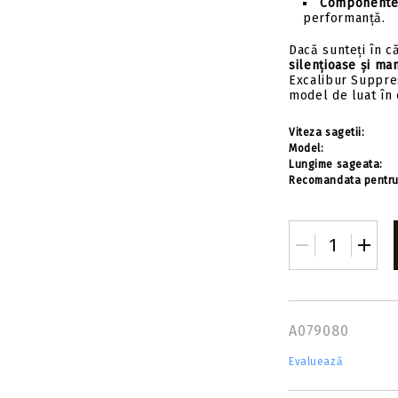
Componente
performanță.
Dacă sunteți în c
silențioase și ma
Excalibur Suppre
model de luat în 
Viteza sagetii:
Model:
Lungime sageata:
Recomandata pentru
A079080
Evaluează