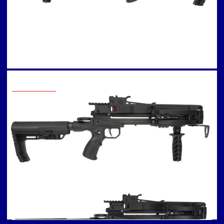
Cum se încarcă corect
trebuie schimbata
o arbaletă
coarda?
Arbaleta : intretinere
Arbaleta : reglare
luneta
Detalii de Contact
info@arbaleta.bg
031 005 05 76