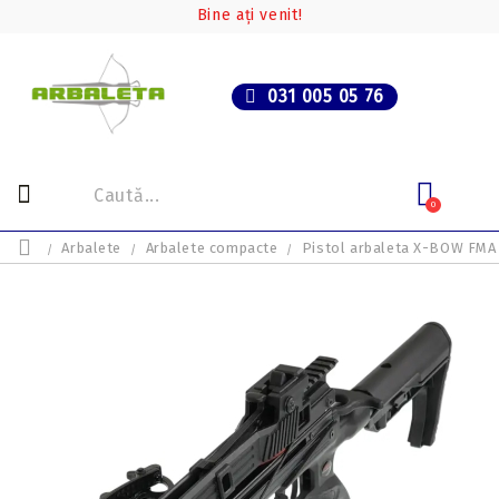
Bine ați venit!
031 005 05 76
0
Arbalete
Arbalete compacte
Pistol arbaleta X-BOW FMA 