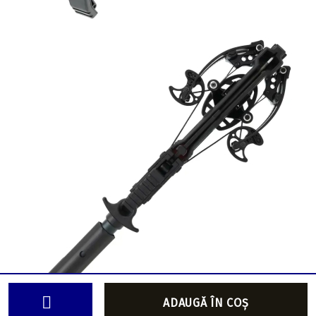
👩‍🎤 Cum va putem ajuta?