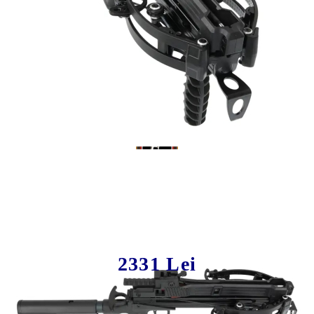
Tweet
Share
Pistol arbaleta X-BOW FMA
Supersonic TACTICAL XL L-shaft
2331 Lei