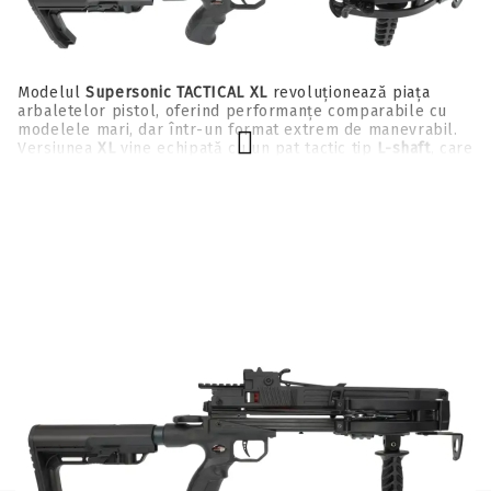
Modelul
Supersonic TACTICAL XL
revoluționează piața
arbaletelor pistol, oferind performanțe comparabile cu
modelele mari, dar într-un format extrem de manevrabil.
Versiunea
XL
vine echipată cu un pat tactic tip
L-shaft
, care
îmbunătățește considerabil stabilitatea și precizia la
ochire.
Performanță și Tehnologie:
214829-L0002
Putere de tragere:
Forța de
120 lbs
permite lansarea
proiectilelor la viteze impresionante de până la
330
FPS
(aprox. 362 km/h).
Evaluează
Sistem de încărcare integrat:
Dotată cu un sistem de
armare rapidă tip "pull-back", care permite
reîncărcarea în doar câteva secunde, cu un efort minim.
Pat L-shaft Ajustabil:
Patul extensibil oferă o
ergonomie superioară, permițând sprijinirea în umăr
pentru o tragere mult mai controlată.
Construcție Premium:
Brate realizate din fibră de