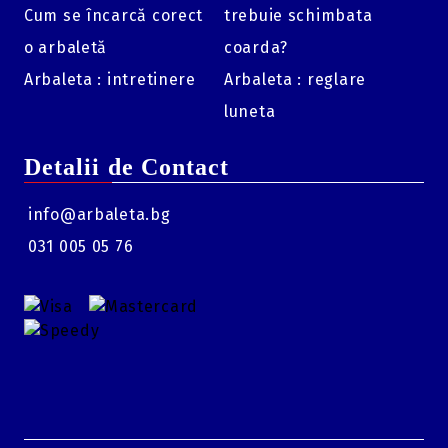
Cum se încarcă corect
trebuie schimbata
Energie Cinetică:
163 ft-lbs.
o arbaletă
coarda?
Putere de tragere (Draw Weight):
220 lbs.
Arbaleta : intretinere
Arbaleta : reglare
Lățime (Axle to Axle):
7.
25".
luneta
Dimensiuni:
32" lungime x 15.
6" lățime.
Power Stroke:
16.
0".
Detalii de Contact
info@arbaleta.bg
031 005 05 76