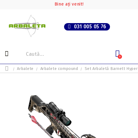
Bine ați venit!
031 005 05 76
0
Arbalete
Arbalete compound
Set Arbaletă Barnett Hype