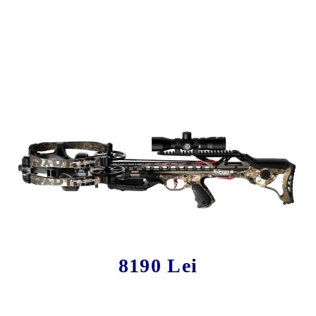
Tweet
Share
Set Arbaletă Barnett Hyper Raptor
T-REX, 440 FPS
8190 Lei