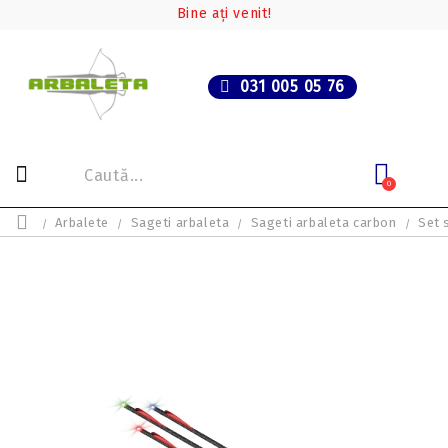
Bine ați venit!
031 005 05 76
0
Arbalete
Sageti arbaleta
Sageti arbaleta carbon
Set 