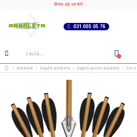
Bine ați venit!
031 005 05 76
0
Arbalete
Sageti arbaleta
Sageti pistol arbaleta
Set 6