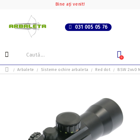
Bine ați venit!
031 005 05 76
0
Arbalete
Sisteme ochire arbaleta
Red dot
BSW 2x40 Mu