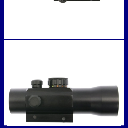
Cum se încarcă corect
trebuie schimbata
Accesorii incluse:
Capace de protecție pentru lentile
o arbaletă
coarda?
Arbaleta : intretinere
Arbaleta : reglare
luneta
Detalii de Contact
info@arbaleta.bg
031 005 05 76