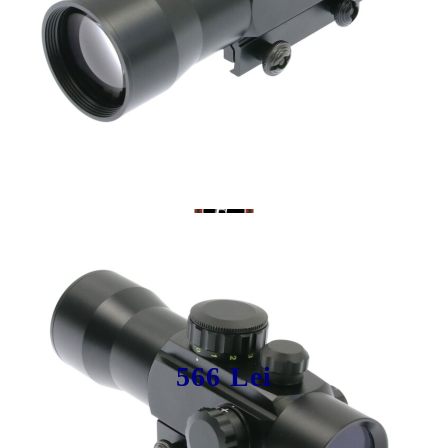
Tweet
Share
BSW 2x40 MultiDot, Dispozitiv Red
Dot cu Magnificare 2x
566 Lei