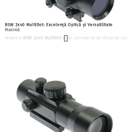
BSW 2x40 MultiDot: Excelență Optică și Versatilitate
Maximă
Modelul
BSW 2x40 MultiDot
este considerat de departe cel
mai performant dispozitiv de tip Red Dot din gama noastră,
oferind o claritate superioară și funcții avansate pentru
trăgătorii exigenți. Spre deosebire de modelele standard,
acesta dispune de o
magnificare de 2x
, oferind un avantaj
vizual considerabil pentru țintele aflate la distanță medie.
200500-L
Caracteristici Speciale și Tehnologie:
Evaluează
4 Niveluri de Afișare (Multi-Dot):
Dispozitivul permite
comutarea între 4 tipuri diferite de puncte iluminate,
adaptându-se perfect stilului tău de tragere sau
dimensiunii țintei.
Sistem de Iluminare Dual:
Poți alege între iluminarea
pe
Roșu sau Verde
, fiecare având câte 5 trepte de
intensitate reglabilă, pentru vizibilitate optimă
indiferent de condițiile de lumină (soare puternic sau
amurg).