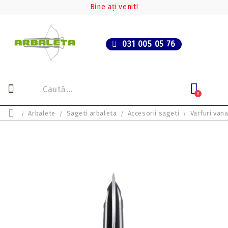
Bine ați venit!
031 005 05 76
0
Arbalete
Sageti arbaleta
Accesorii sageti
Varfuri van