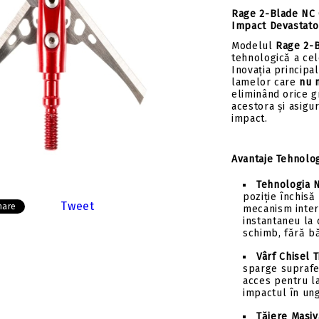
Insert-uri săgeți
Tolbe & huse sageti
Rage 2-Blade NC Ch
Pene săgeți
Ceara & lubrifianti
Impact Devastato
Mecanisme incarcare
Modelul
Rage 2-B
tehnologică a cel
Stringer
Inovația principa
lamelor care
nu 
Componente
eliminând orice g
acestora și asigu
impact.
Avantaje Tehnolog
Tehnologia N
poziție închisă
Tweet
hare
mecanism inter
instantaneu la 
schimb, fără bă
Vârf Chisel T
sparge suprafe
acces pentru l
impactul în ung
Tăiere Masiv