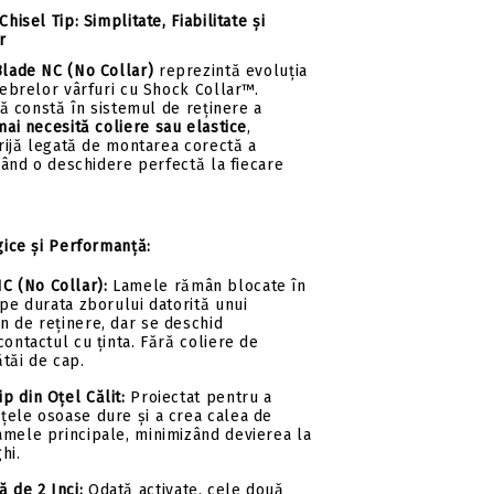
isel Tip: Simplitate, Fiabilitate și
r
lade NC (No Collar)
reprezintă evoluția
ebrelor vârfuri cu Shock Collar™.
lă constă în sistemul de reținere a
mai necesită coliere sau elastice
,
rijă legată de montarea corectă a
rând o deschidere perfectă la fiecare
ice și Performanță:
C (No Collar):
Lamele rămân blocate în
 pe durata zborului datorită unui
n de reținere, dar se deschid
contactul cu ținta.
Fără coliere de
tăi de cap.
ip din Oțel Călit:
Proiectat pentru a
țele osoase dure și a crea calea de
amele principale, minimizând devierea la
hi.
ă de 2 Inci:
Odată activate, cele două