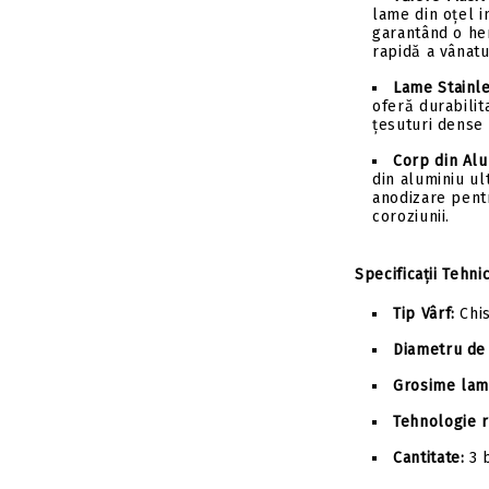
lame din oțel i
garantând o he
rapidă a vânatu
Lame Stainle
oferă durabilit
țesuturi dense
Corp din Alu
din aluminiu ult
anodizare pent
coroziunii.
Specificații Tehni
Tip Vârf:
Chis
Diametru de 
Grosime lam
Tehnologie r
Cantitate:
3 b