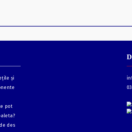
D
țile și
in
onente
03
te pot
baleta?
 de des