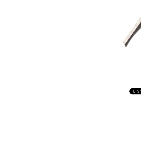
composite
Service
Accesorii sageti
Accesorii arbalete
Sageti arbaleta
Sisteme ochire arbaleta
S