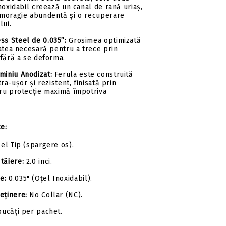
noxidabil creează un canal de rană uriaș,
moragie abundentă și o recuperare
lui.
ss Steel de 0.035”:
Grosimea optimizată
atea necesară pentru a trece prin
 fără a se deforma.
miniu Anodizat:
Ferula este construită
ra-ușor și rezistent, finisată prin
ru protecție maximă împotriva
ce:
el Tip (spargere os).
tăiere:
2.0 inci.
e:
0.035" (Oțel Inoxidabil).
eținere:
No Collar (NC).
ucăți per pachet.