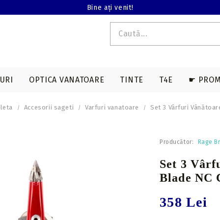
Bine ați venit!
URI
OPTICA VANATOARE
TINTE
T4E
☛ PROM
leta
Accesorii sageti
Varfuri vanatoare
Set 3 Vârfuri Vânătoar
E T4E
EDERE TERMALA
ACCESORII SAGETI
ARME LUNGI T4E
ACCESORII ARBALETE
BINOCLURI
MAGAZII T4E
Producător:
Rage B
a
Varfuri vanatoare
Genti & huse
Set 3 Vârf
on
Varfuri tir sportiv
Corzi & cabluri
Blade NC C
compound
Nock-uri sageti
Corzi recurve
Nock-uri luminoase
358 Lei
sageti arbaleta
Prese compound