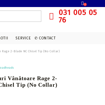
0
031 005 05
76
OTII
SERVICE
✆ CONTACT
e Rage 2-Blade NC Chisel Tip (No Collar)
SISTEME OCHIRE ARBALETA
MUNITIE T4E
ACCESORII OPTICA
VANATOARE
roadheads
Red dot
CAPSULE CO2
uri Vânătoare Rage 2-
Lunete cu magnificare
hisel Tip (No Collar)
Accesorii sistem ochire