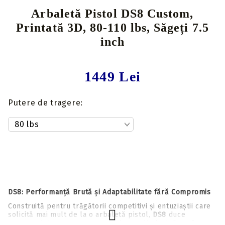
Arbaletă Pistol DS8 Custom,
Printată 3D, 80-110 lbs, Săgeți 7.5
inch
1449 Lei
Putere de tragere:
DS8: Performanță Brută și Adaptabilitate fără Compromis
Construită pentru trăgătorii competitivi și entuziaștii care
solicită mai mult de la o arbaletă pistol,
DS8
duce
conceptul de putere compactă la un alt nivel. Dotată cu