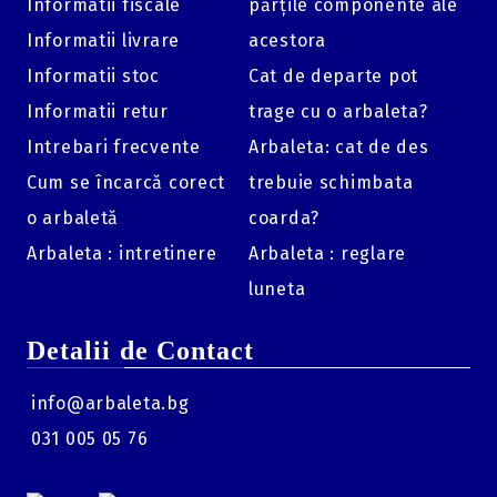
Informatii fiscale
părțile componente ale
Compatibilitate:
Modelele din seria Hybrid X.
Informatii livrare
acestora
Conținut:
Set complet de cabluri (pereche).
Informatii stoc
Cat de departe pot
Informatii retur
trage cu o arbaleta?
Intrebari frecvente
Arbaleta: cat de des
Cum se încarcă corect
trebuie schimbata
o arbaletă
coarda?
Arbaleta : intretinere
Arbaleta : reglare
luneta
Detalii de Contact
info@arbaleta.bg
031 005 05 76