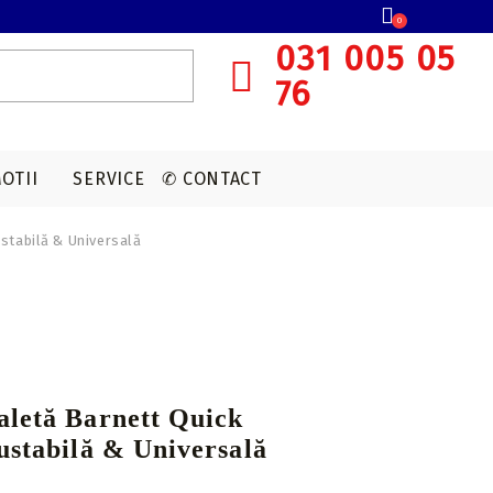
0
031 005 05
76
OTII
SERVICE
✆ CONTACT
ustabilă & Universală
SISTEME OCHIRE ARBALETA
MUNITIE T4E
ACCESORII OPTICA
VANATOARE
Red dot
CAPSULE CO2
Lunete cu magnificare
Accesorii sistem ochire
aletă Barnett Quick
ustabilă & Universală