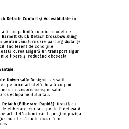
ck Detach: Confort și Accesibilitate în
 a fi compatibilă cu orice model de
a
Barnett Quick Detach Crossbow Sling
lă pentru vânătorii care parcurg distanțe
cil.
Indiferent de condițiile
eastă curea asigură un transport sigur,
nile libere și reducând oboseala
vantaje:
ate Universală:
Designul versatil
ea pe orice arbaletă dotată cu pini
iind un accesoriu indispensabil
marca echipamentului tău.
 Detach (Eliberare Rapidă):
Dotată cu
 de eliberare, cureaua poate fi detașată
pe arbaletă atunci când ajungi în poziția
gurându-te că nu te încurcă în
ice.