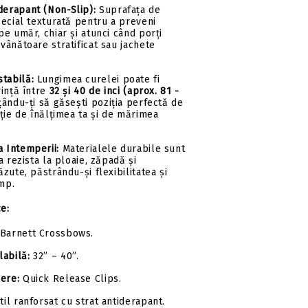
derapant (Non-Slip):
Suprafața de
ecial texturată pentru a preveni
e umăr, chiar și atunci când porți
ânătoare stratificat sau jachete
tabilă:
Lungimea curelei poate fi
rință între
32 și 40 de inci (aprox.
81 -
țându-ți să găsești poziția perfectă de
ție de înălțimea ta și de mărimea
a Intemperii:
Materialele durabile sunt
a rezista la ploaie, zăpadă și
zute, păstrându-și flexibilitatea și
imp.
ce:
Barnett Crossbows.
abilă:
32” – 40”.
ere:
Quick Release Clips.
til ranforsat cu strat antiderapant.