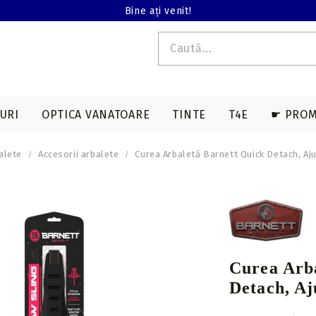
Bine ați venit!
URI
OPTICA VANATOARE
TINTE
T4E
☛ PROM
alete
Accesorii arbalete
Curea Arbaletă Barnett Quick Detach, Aj
E T4E
EDERE TERMALA
ACCESORII SAGETI
ARME LUNGI T4E
ACCESORII ARBALETE
BINOCLURI
MAGAZII T4E
a
Varfuri vanatoare
Genti & huse
on
Varfuri tir sportiv
Corzi & cabluri
compound
Nock-uri sageti
Curea Arb
Corzi recurve
Nock-uri luminoase
Detach, Aj
sageti arbaleta
Prese compound