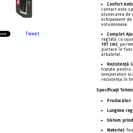
Confort Anti
contact este sp
alunecarea de p
echipament de v
voluminoase.
Tweet
Complet Ajus
hare
reglată cu ușu
101 cm)
, permi
purtare în func
arbaletei.
Rezistență l
tratate pentru 
temperaturi scă
rezistența în t
Specificații Tehni
Producător:
Lungime regl
Sistem prind
Material:
Tex