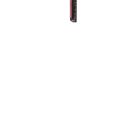
composite
Service
Accesorii sageti
Accesorii arbalete
Sageti arbaleta
Sisteme ochire arbaleta