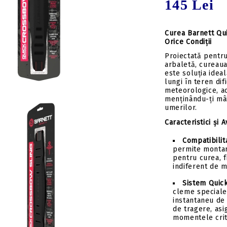
145 Lei
Insert-uri săgeți
Tolbe & huse sageti
Pene săgeți
Ceara & lubrifianti
Mecanisme incarcare
Curea Barnett Qui
Orice Condiții
Stringer
Proiectată pentru
Componente
arbaletă, cureau
este soluția idea
lungi în teren difi
meteorologice, ac
menținându-ți mâi
umerilor.
Caracteristici și A
Compatibilit
permite montar
pentru curea, f
indiferent de 
Sistem Quick
cleme speciale
instantaneu de 
de tragere, asi
momentele crit