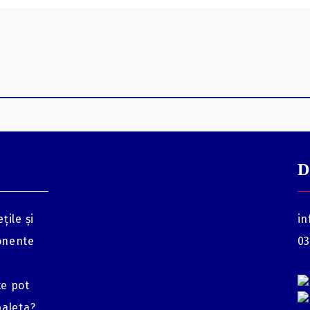
D
țile și
in
onente
03
te pot
baleta?