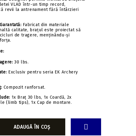
letei VLAD într-un timp record,
ă revii la antrenament fără întârzieri
 Garantată:
Fabricat din materiale
altă calitate, brațul este proiectat să
cicluri de tragere, menținându-și
forța.
ce:
agere:
30 lbs.
ate:
Exclusiv pentru seria EK Archery
ț:
Compozit ranforsat.
lude:
1x Braț 30 lbs, 1x Coardă, 2x
le (limb tips), 1x Cap de montare.