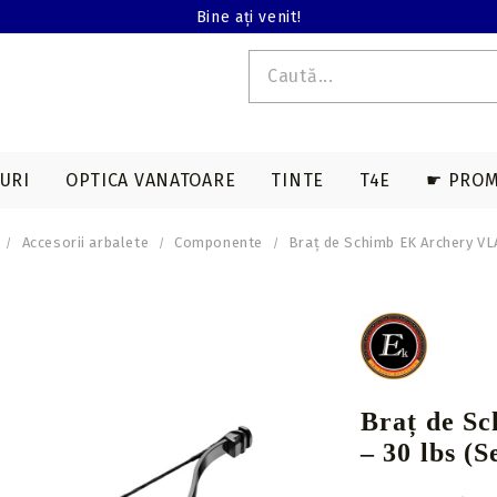
Bine ați venit!
URI
OPTICA VANATOARE
TINTE
T4E
☛ PROM
Accesorii arbalete
Componente
Braț de Schimb EK Archery VL
E T4E
EDERE TERMALA
ACCESORII SAGETI
ARME LUNGI T4E
ACCESORII ARBALETE
BINOCLURI
MAGAZII T4E
a
Varfuri vanatoare
Genti & huse
on
Varfuri tir sportiv
Corzi & cabluri
compound
Nock-uri sageti
Braț de S
Corzi recurve
Nock-uri luminoase
– 30 lbs (
sageti arbaleta
Prese compound