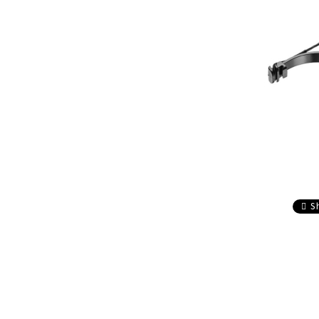
composite
Service
Accesorii sageti
Accesorii arbalete
Sageti arbaleta
Sisteme ochire arbaleta
S