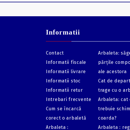
Informatii
Contact
Arbaleta: săge
Informatii fiscale
părțile comp
Informatii livrare
ale acestora
Informatii stoc
Cat de depar
Informatii retur
trage cu o ar
Intrebari frecvente
Arbaleta: cat
Cum se încarcă
trebuie schi
corect o arbaletă
coarda?
Arbaleta :
Arbaleta : re