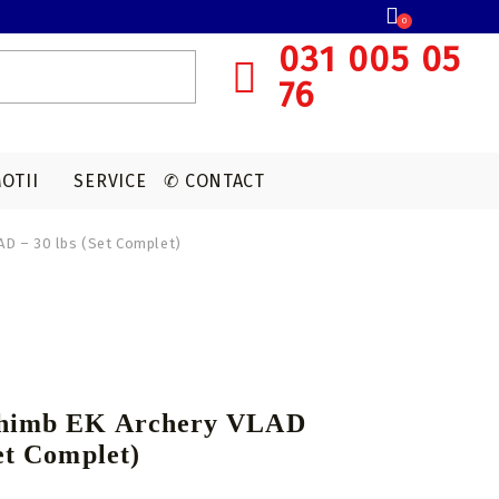
0
031 005 05
76
OTII
SERVICE
✆ CONTACT
AD – 30 lbs (Set Complet)
SISTEME OCHIRE ARBALETA
MUNITIE T4E
ACCESORII OPTICA
VANATOARE
Red dot
CAPSULE CO2
Lunete cu magnificare
Accesorii sistem ochire
chimb EK Archery VLAD
Set Complet)