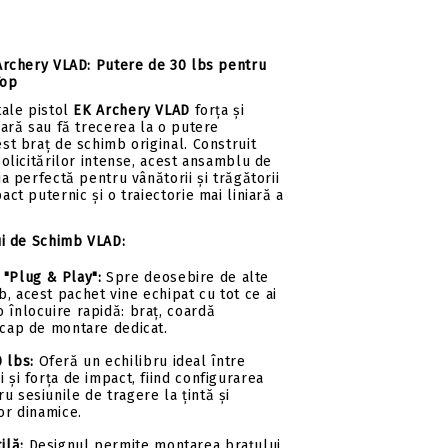
Archery VLAD: Putere de 30 lbs pentru
Top
tale pistol
EK Archery VLAD
forța și
oară sau fă trecerea la o putere
st braț de schimb original. Construit
solicitărilor intense, acest ansamblu de
a perfectă pentru vânătorii și trăgătorii
ct puternic și o traiectorie mai liniară a
ui de Schimb VLAD:
"Plug & Play":
Spre deosebire de alte
, acest pachet vine echipat cu tot ce ai
 înlocuire rapidă: braț, coardă
 cap de montare dedicat.
 lbs:
Oferă un echilibru ideal între
i și forța de impact, fiind configurarea
u sesiunile de tragere la țintă și
oor dinamice.
ilă:
Designul permite montarea brațului