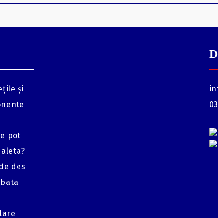
D
țile și
in
onente
03
te pot
baleta?
 de des
mbata
glare