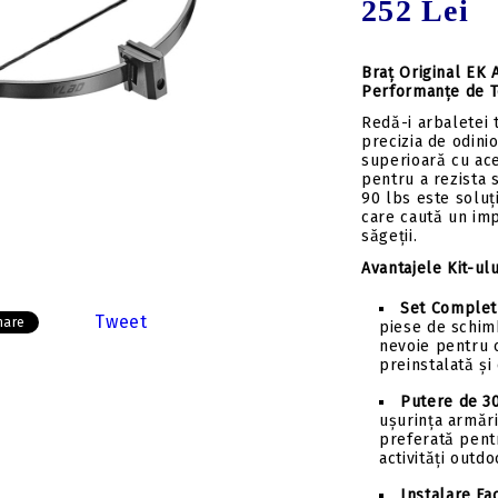
252 Lei
Insert-uri săgeți
Tolbe & huse sageti
Pene săgeți
Ceara & lubrifianti
Mecanisme incarcare
Braț Original EK 
Performanțe de 
Stringer
Redă-i arbaletei 
Componente
precizia de odini
superioară cu ace
pentru a rezista 
90 lbs este soluți
care caută un impa
săgeții.
Avantajele Kit-ul
Set Complet 
Tweet
hare
piese de schimb
nevoie pentru o
preinstalată și
Putere de 30
ușurința armări
preferată pentr
activități outd
Instalare Fac