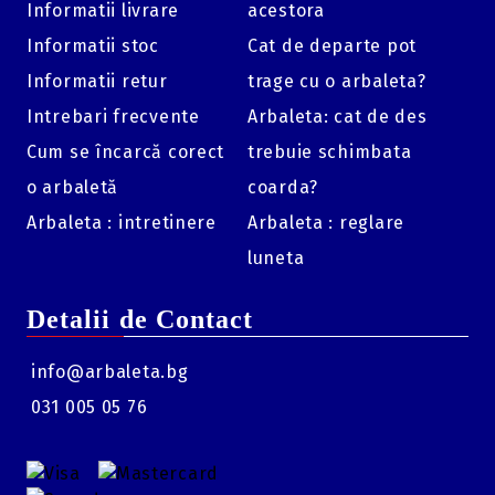
Informatii livrare
acestora
Specificații Tehnice:
Informatii stoc
Cat de departe pot
Brand:
EK-Poelang / Poe Lang.
Informatii retur
trage cu o arbaleta?
Tip:
Shoulder Sling (Curea de umăr).
Intrebari frecvente
Arbaleta: cat de des
Material:
Nailon premium.
Cum se încarcă corect
trebuie schimbata
Culoare:
Negru Tactic.
o arbaletă
coarda?
Arbaleta : intretinere
Arbaleta : reglare
luneta
Detalii de Contact
info@arbaleta.bg
031 005 05 76