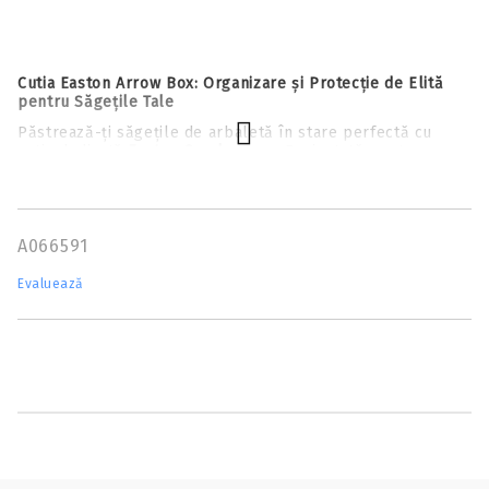
Cutia Easton Arrow Box: Organizare și Protecție de Elită
pentru Săgețile Tale
Păstrează-ți săgețile de arbaletă în stare perfectă cu
cutia dedicată
Easton Smoke Grey
. Proiectată pentru
arcașii și vânătorii care pun preț pe precizie, această cutie
elimină riscul de deformare a penajului sau de deteriorare
a tijei în timpul transportului sau al depozitării pe termen
lung.
A066591
De ce să alegi cutia de transport Easton?
Evaluează
Protecție Individuală:
Include
separatoare din spumă
(foam dividers)
care mențin fiecare săgeată fixată
individual.
Acest sistem previne atingerea săgeților între
ele, protejând penele și prevenind zgomotul la
transport.
Capacitate Generoasă:
Spațiul interior este optimizat
pentru a găzdui până la
18 săgeți
, oferindu-ți suficientă
autonomie pentru o sesiune prelungită de antrenament
sau o partidă de vânătoare.