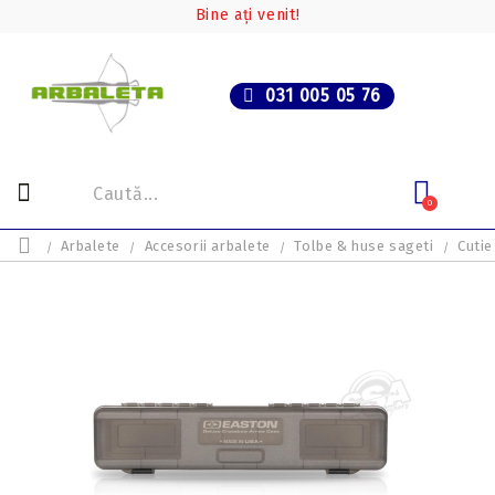
Bine ați venit!
031 005 05 76
0
Arbalete
Accesorii arbalete
Tolbe & huse sageti
Cutie